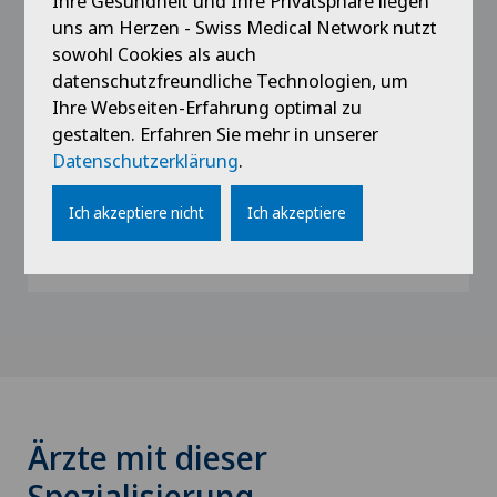
Ihre Gesundheit und Ihre Privatsphäre liegen
seit 2017
uns am Herzen - Swiss Medical Network nutzt
Pratique en cabinet privé
sowohl Cookies als auch
datenschutzfreundliche Technologien, um
2010 - 2017
Ihre Webseiten-Erfahrung optimal zu
Cheffe de Clinique dans différents
gestalten. Erfahren Sie mehr in unserer
hôpitaux (hôpital de Nyon, CHUV, Zürich,
Datenschutzerklärung
.
Kantonsspital Aarau)
Ich akzeptiere nicht
Ich akzeptiere
2006 - 2010
Formation de pédiatrie
Ärzte mit dieser
Spezialisierung