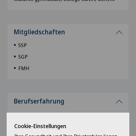
Mitgliedschaften
SSP
SGP
FMH
Berufserfahrung
seit 2017
Urgences en pédiatrie en clinique privée
Cookie-Einstellungen