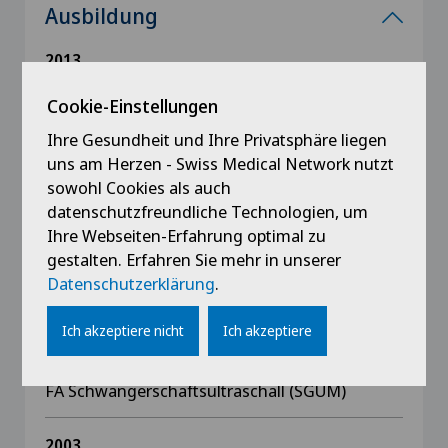
Ausbildung
2013
Schwerpunkt Reproduktionsmedizin und
gynäkologische Endokrinologie
Cookie-Einstellungen
Ihre Gesundheit und Ihre Privatsphäre liegen
2012
uns am Herzen - Swiss Medical Network nutzt
Master of Science Klinische Embryologie,
sowohl Cookies als auch
Universität Graz
datenschutzfreundliche Technologien, um
FA Praxislabor (KHM)
Ihre Webseiten-Erfahrung optimal zu
Zertifizierung Nackenfalte (FMF)
gestalten. Erfahren Sie mehr in unserer
Doppelsonographie Schwangerschaft und
Datenschutzerklärung
.
Geburtshilfe
Mammasonographie
Ich akzeptiere nicht
Ich akzeptiere
2011
FA Schwangerschaftsultraschall (SGUM)
2003