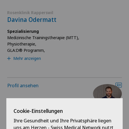
Rosenklinik Rapperswil
Davina Odermatt
Spezialisierung
Medizinische Trainingstherapie (MTT),
Physiotherapie,
GLA:D® Programm,
Mehr anzeigen
Profil ansehen
Cookie-Einstellungen
Rosenklinik Rapperswil
Ihre Gesundheit und Ihre Privatsphäre liegen
Markus Eggenberger
uns am Herzen - Swiss Medical Network nutzt