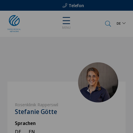
Telefon
DE
MENU
Rosenklinik Rapperswil
Stefanie Götte
Sprachen
DE
EN