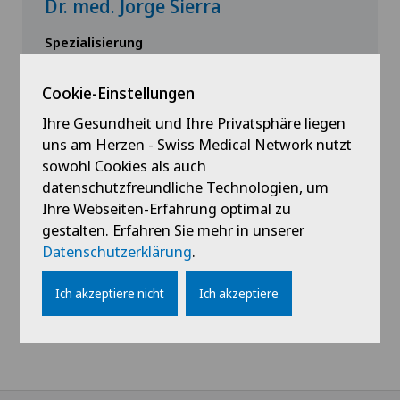
Dr. med. Jorge Sierra
Spezialisierung
Gefässchirurgie
Cookie-Einstellungen
Ihre Gesundheit und Ihre Privatsphäre liegen
uns am Herzen - Swiss Medical Network nutzt
Profil ansehen
sowohl Cookies als auch
datenschutzfreundliche Technologien, um
Ihre Webseiten-Erfahrung optimal zu
gestalten. Erfahren Sie mehr in unserer
Datenschutzerklärung
.
Ich akzeptiere nicht
Ich akzeptiere
Alle anzeigen