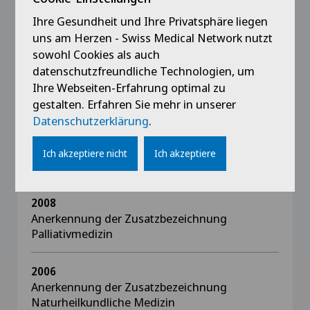
Ihre Gesundheit und Ihre Privatsphäre liegen
1998 - 1999
uns am Herzen - Swiss Medical Network nutzt
Assistenzarzt, Medizinische Kliniken Köln, D
sowohl Cookies als auch
datenschutzfreundliche Technologien, um
Ihre Webseiten-Erfahrung optimal zu
gestalten. Erfahren Sie mehr in unserer
Ausbildung
Datenschutzerklärung
.
2009
Ich akzeptiere nicht
Ich akzeptiere
Anerkennung als Prüfarzt für klinische Studien
2008
Anerkennung der Zusatzbezeichnung
Palliativmedizin
2006
Anerkennung der Zusatzbezeichnung
Naturheilkundliche Medizin