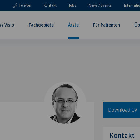
Telefon
Kontakt
Jobs
News / Events
Internati
ss Visio
Fachgebiete
Ärzte
Für Patienten
Üb
Download CV
Kontakt