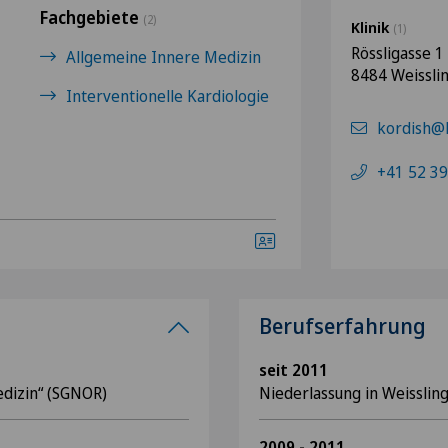
Fachgebiete
(2)
Klinik
(1)
Rössligasse 1
Allgemeine Innere Medizin
8484 Weissli
Interventionelle Kardiologie
kordish@h
+41 52 39
Berufserfahrung
seit 2011
dizin“ (SGNOR)
Niederlassung in Weisslin
2009 - 2011