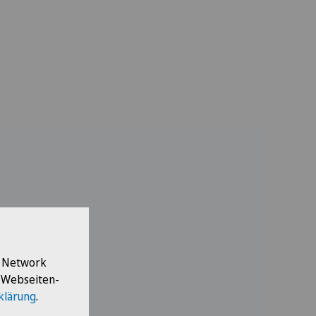
l Network
e Webseiten-
klärung
.