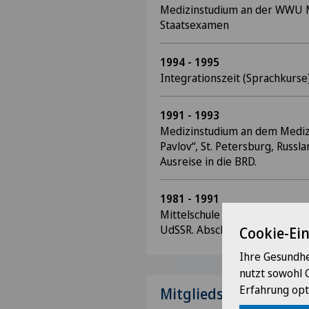
Medizinstudium an der WWU Mü
Staatsexamen
1994 - 1995
Integrationszeit (Sprachkurse
1991 - 1993
Medizinstudium an dem Medizini
Pavlov“, St. Petersburg, Russ
Ausreise in die BRD.
1981 - 1991
Mittelschule „S. Kovaltchuk“ de
UdSSR. Abschluss: mittlere Rei
Cookie-Ei
Ihre Gesundhe
nutzt sowohl 
Erfahrung opt
Mitgliedschaften