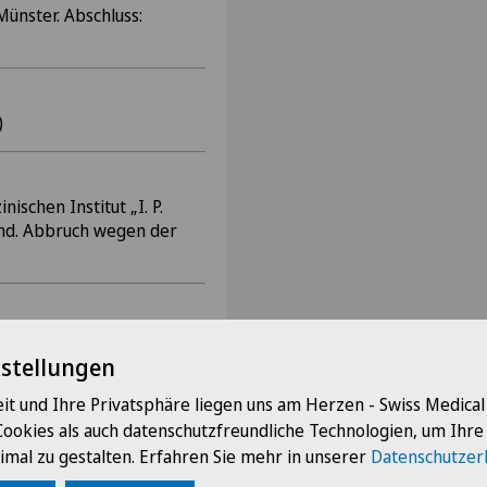
nster. Abschluss:
)
schen Institut „I. P.
land. Abbruch wegen der
r Stadt Zhitomir, eh.
fe
nstellungen
it und Ihre Privatsphäre liegen uns am Herzen - Swiss Medica
Cookies als auch datenschutzfreundliche Technologien, um Ihr
imal zu gestalten. Erfahren Sie mehr in unserer
Datenschutzer