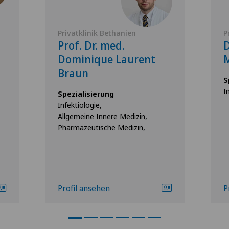
Privatklinik Bethanien
P
Prof. Dr. med.
D
Dominique Laurent
M
Braun
S
I
Spezialisierung
Infektiologie,
Allgemeine Innere Medizin,
Pharmazeutische Medizin,
Profil ansehen
P