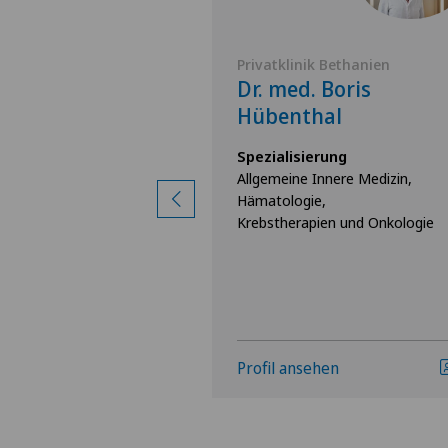
 Lindberg
Privatklinik Bethanien
 Tiziano
Dr. med. Boris
Hübenthal
rung
Spezialisierung
lle Kardiologie
Allgemeine Innere Medizin,
Hämatologie,
Krebstherapien und Onkologie
hen
Profil ansehen