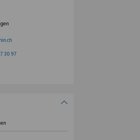
ngen
in.ch
7 30 97
gen