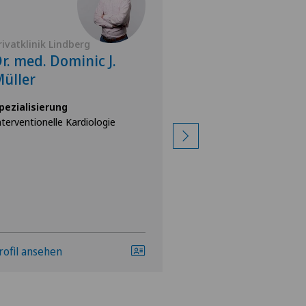
rivatklinik Lindberg
Privatklinik Lindbe
r. med. Dominic J.
Dr. med. Ulric
üller
Egermann
pezialisierung
Spezialisierung
nterventionelle Kardiologie
Allgemeine Innere M
rofil ansehen
Profil ansehen