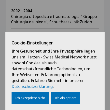
2002 - 2004
Chirurgia ortopedica e traumatologia " Gruppo
Chirurgia del piede", Schulthessklinik Zurigo
1999 - 2004
Chirurgia ortopedica e traumatologia " Gruppo
Cookie-Einstellungen
estremità inferiori", Schulthessklinik Zurigo
Ihre Gesundheit und Ihre Privatsphäre liegen
uns am Herzen - Swiss Medical Network nutzt
2001
sowohl Cookies als auch
Diploma specialista FMH chirurgia ortopedica e
datenschutzfreundliche Technologien, um
traumatologia dell'apparato locomotore
Ihre Webseiten-Erfahrung optimal zu
gestalten. Erfahren Sie mehr in unserer
1999
Datenschutzerklärung
.
Chiururgia ortopedica e traumatologia,
Ospedale regionale Martigny
Ich akzeptiere nicht
Ich akzeptiere
1995 - 1998