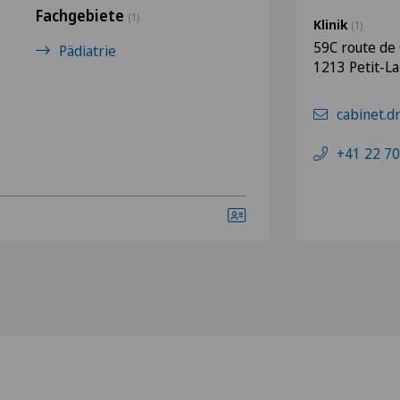
Fachgebiete
(1)
Klinik
(1)
59C route de
Pädiatrie
1213 Petit-L
cabinet.
+41 22 70