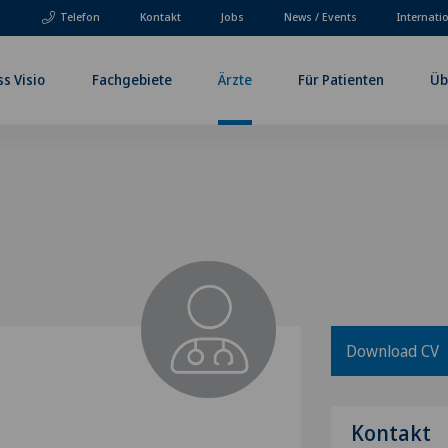
Telefon
Kontakt
Jobs
News / Events
Internati
ss Visio
Fachgebiete
Ärzte
Für Patienten
Üb
Download CV
Kontakt