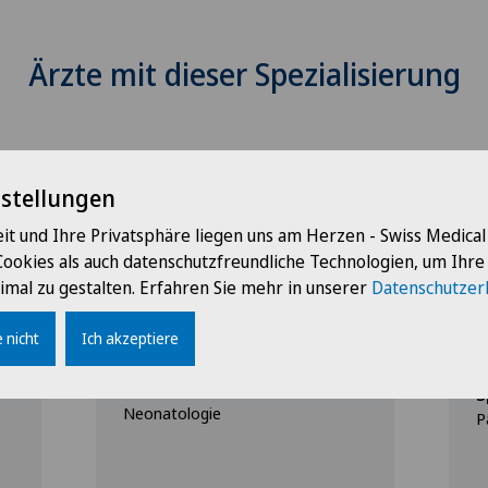
Ärzte mit dieser Spezialisierung
nstellungen
it und Ihre Privatsphäre liegen uns am Herzen - Swiss Medica
Cookies als auch datenschutzfreundliche Technologien, um Ihr
imal zu gestalten. Erfahren Sie mehr in unserer
Datenschutzer
Clinique Générale-Beaulieu
C
Dr. med. Julie Sommer
D
 nicht
Ich akzeptiere
V
Spezialisierung
Pädiatrie,
S
Neonatologie
P