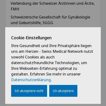
Verbindung der Schweizer Ärztinnen und Ärzte,
FMH
Schweizerische Gesellschaft für Gynäkologie
und Geburtshilfe, SGGG
Schweizerische Gesellschaft für Ultraschall in
der Medizin, SGUM
Cookie-Einstellungen
Akademie für Fortbildung der Schweizerischen
Ihre Gesundheit und Ihre Privatsphäre liegen
Gesellschaft für Gynäkologie und Geburtshilfe
uns am Herzen - Swiss Medical Network nutzt
sowohl Cookies als auch
AerzteGesellschaft des Kantons Zürich (AGZ)
datenschutzfreundliche Technologien, um
VSAO Sektion Zürich, Verband Schweizerischer
Ihre Webseiten-Erfahrung optimal zu
Assistenz- und Oberärzte
gestalten. Erfahren Sie mehr in unserer
Datenschutzerklärung
.
Ich akzeptiere nicht
Ich akzeptiere
Ausbildung