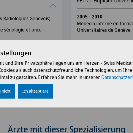
PET-CT Hôpitaux Universi
2005 - 2010
 Radiologues Genevois)
Médecin interne en format
 sénologie et onco-
Universitaires de Genève
s Médecins du canton de
nstellungen
it und Ihre Privatsphäre liegen uns am Herzen - Swiss Medica
Cookies als auch datenschutzfreundliche Technologien, um Ihr
imal zu gestalten. Erfahren Sie mehr in unserer
Datenschutzer
 nicht
Ich akzeptiere
Ärzte mit dieser Spezialisierung