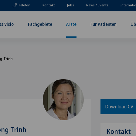
Telefon
Kontakt
Jobs
News / Events
Internati
ss Visio
Fachgebiete
Ärzte
Für Patienten
Üb
g Trinh
Download CV
ong Trinh
Kontakt