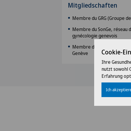
Mitgliedschaften
Membre du GRG (Groupe des
Membre du SonGe, réseau de
gynécologie genevois
Membre de l’Association de
Cookie-Ei
Genève
Ihre Gesundhe
nutzt sowohl 
Erfahrung opt
Ich akzeptiere