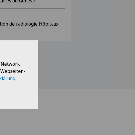
taires de Genève
ion de radiologie Hôpitaux
l Network
e Webseiten-
klärung
.