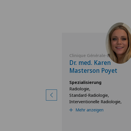
nérale-Beaulieu
Clinique Générale-Beaulieu
 Xavier Montet
Dr. med. Karen
Masterson Poyet
rung
Spezialisierung
iologie,
Radiologie,
Standard-Radiologie,
Interventionelle Radiologie,
igen
Mehr anzeigen