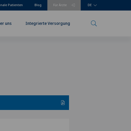
onale Patienten
Blog
Für Ärzte
DE
er uns
Integrierte Versorgung