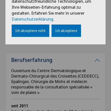
datenschutzfreundliche Technologien, um
Titre fédéral suisse de médecin, Faculté de
Ihre Webseiten-Erfahrung optimal zu
Biologie et de Médecine, Lausanne, Suisse
gestalten. Erfahren Sie mehr in unserer
Datenschutzerklärung
.
1993 - 1999
Etudes de médecine, Université de Lausanne,
Ich akzeptiere nicht
Ich akzeptiere
Suisse et de Bonn, Allemagne
Berufserfahrung
Ouverture du Centre Dermatologique et
Dermato-Chirurgical des Croisettes (CEDDECC),
Epalinges. Chirurgie de Mohs et médecin
responsable de la consultation spécialisée «
soin de plaies ».
seit 2011