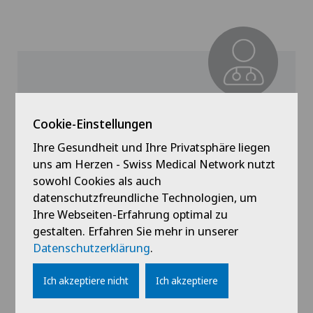
Clinique de Valère
Dr. med. Andreï Timochenko
Cookie-Einstellungen
Ihre Gesundheit und Ihre Privatsphäre liegen
Spezialisierung
uns am Herzen - Swiss Medical Network nutzt
Hals-Nasen-Ohren-Heilkunde (HNO)
sowohl Cookies als auch
datenschutzfreundliche Technologien, um
Ihre Webseiten-Erfahrung optimal zu
gestalten. Erfahren Sie mehr in unserer
Profil ansehen
Datenschutzerklärung
.
Ich akzeptiere nicht
Ich akzeptiere