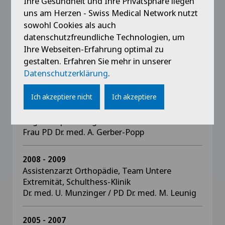
Ihre Gesundheit und Ihre Privatsphäre liegen
Hüfte-/Kniechirurgie)
uns am Herzen - Swiss Medical Network nutzt
Dr. med. H.P. Sieber / Dr. med. L. Büchler
sowohl Cookies als auch
datenschutzfreundliche Technologien, um
2009 - 2011
Ihre Webseiten-Erfahrung optimal zu
Assistenzarzt Orthopädie, Spitalzentrum Biel
gestalten. Erfahren Sie mehr in unserer
Dr. med. H.P. Sieber
Datenschutzerklärung
.
Ich akzeptiere nicht
Ich akzeptiere
2009
Stellvertretender Oberarzt Orthopädie,
Regionalspital Burgdorf
Frau PD Dr. med. A. Gerber-Popp
2008 - 2009
Assistenzarzt Orthopädie, Team Untere
Extremität, Schulthess-Klinik
Dr. med. U. Munzinger / PD Dr. med. M. Leunig
2005 - 2007