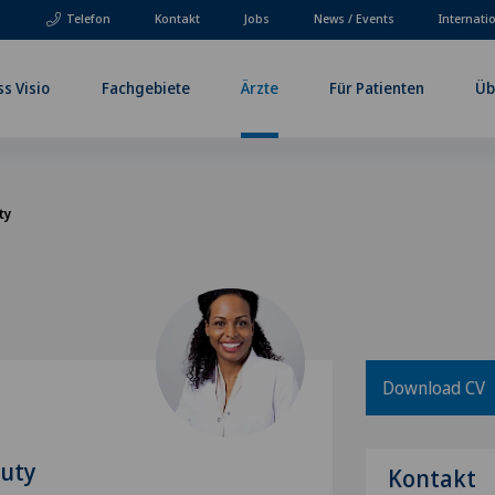
Telefon
Kontakt
Jobs
News / Events
Internati
ss Visio
Fachgebiete
Ärzte
Für Patienten
Üb
ty
Download CV
auty
Kontakt