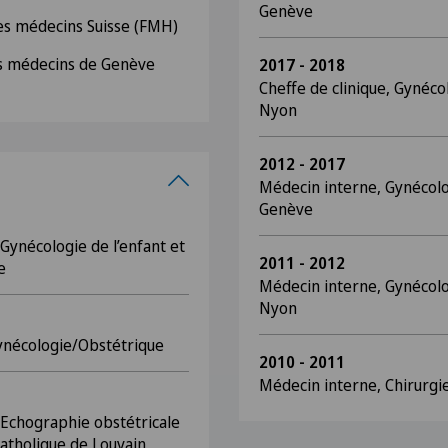
Genève
es médecins Suisse (FMH)
es médecins de Genève
2017 - 2018
Cheffe de clinique, Gynéc
Nyon
2012 - 2017
Médecin interne, Gynécol
Genève
Gynécologie de l’enfant et
2011 - 2012
e
Médecin interne, Gynécol
Nyon
Gynécologie/Obstétrique
2010 - 2011
Médecin interne, Chirurg
 Echographie obstétricale
atholique de Louvain,