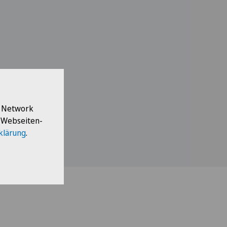
l Network
e Webseiten-
klärung
.