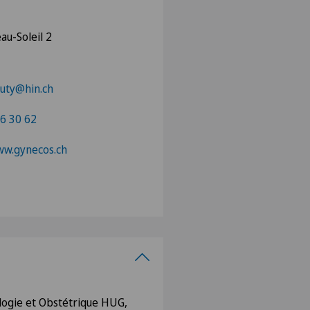
au-Soleil 2
auty@hin.ch
6 30 62
ww.gynecos.ch
ologie et Obstétrique HUG,