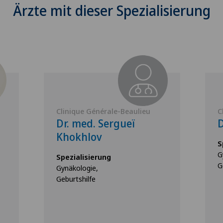
Ärzte mit dieser Spezialisierung
Clinique Générale-Beaulieu
C
Dr. med. Sergueï
D
Khokhlov
S
G
Spezialisierung
G
Gynäkologie,
Geburtshilfe