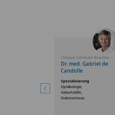
nérale-Beaulieu
Clinique Générale-Beaulieu
 Anne-Thérèse
Dr. med. Gabriel de
Candolle
rung
Spezialisierung
Gynäkologie,
Geburtshilfe,
Endometriose