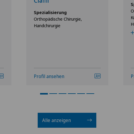
Ciaffi
S
O
Spezialisierung
K
Orthopädische Chirurgie,
H
Handchirurgie
Profil ansehen
P
Alle anzeigen