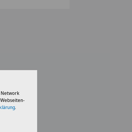
l Network
e Webseiten-
klärung
.