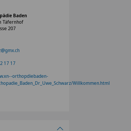
opädie Baden
 Täfernhof
asse 207
rz@gmx.ch
2 17 17
w.xn--orthopdiebaden-
rthopadie_Baden_Dr_Uwe_Schwarz/Willkommen.html