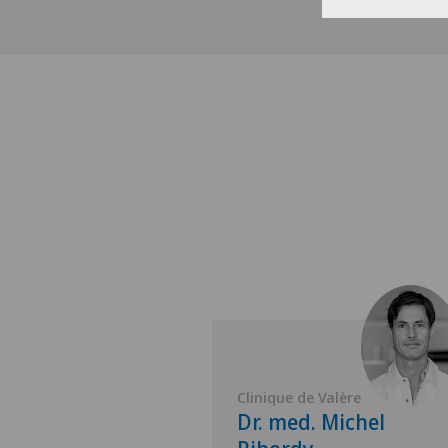
Valère
Clinique de Valère
 Khalid
Dr. med. Michel