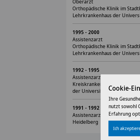
Oberarzt
Orthopädische Klinik im Sta
Lehrkrankenhaus der Universi
1995 - 2000
Assistenzarzt
Orthopädische Klinik im Sta
Lehrkrankenhaus der Universi
1992 - 1995
Assistenzarzt Unfallchirurgis
Kreiskrankenhauses Schwetzi
Cookie-Ei
der Universität Heidelberg
Ihre Gesundhe
nutzt sowohl 
1991 - 1992
Erfahrung opt
Assistenzarzt Orthopädische U
Heidelberg
Ich akzeptiere