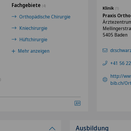
Fachgebiete
(4)
Klinik
(1)
Praxis Orth
Orthopädische Chirurgie
Ärztezentrum
Kniechirurgie
Mellingerstr
5405 Baden
Hüftchirurgie
dr.schwa
Mehr anzeigen
+41 56 22
http://ww
)
bib.ch/O
Ausbildung