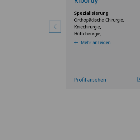
chni
Ribordy
rung
Spezialisierung
e Chirurgie,
Orthopädische Chirurgie,
,
Kniechirurgie,
Hüftchirurgie,
igen
Mehr anzeigen
hen
Profil ansehen