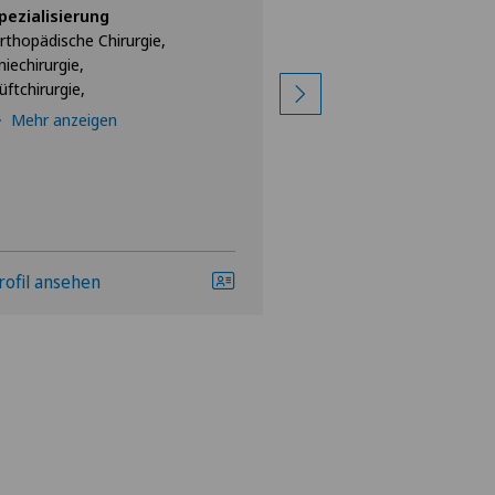
pezialisierung
Spezialisierung
rthopädische Chirurgie,
Orthopädische Chirur
niechirurgie,
Hüftchirurgie,
üftchirurgie,
Kniechirurgie,
Mehr anzeigen
Mehr anzeigen
rofil ansehen
Profil ansehen