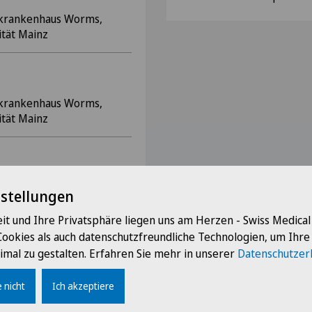
dtkrankenhaus Worms,
tät Mainz
dtkrankenhaus Worms,
tät Mainz
che Abteilung des
ngen, Lehrkrankenhaus
nstellungen
it und Ihre Privatsphäre liegen uns am Herzen - Swiss Medica
Cookies als auch datenschutzfreundliche Technologien, um Ihr
imal zu gestalten. Erfahren Sie mehr in unserer
Datenschutzer
niversitätsklinik
 nicht
Ich akzeptiere