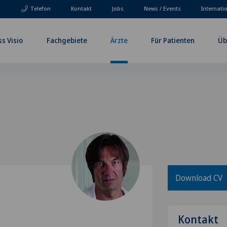
Telefon
Kontakt
Jobs
News / Events
Internati
ss Visio
Fachgebiete
Ärzte
Für Patienten
Üb
Download CV
z
Kontakt