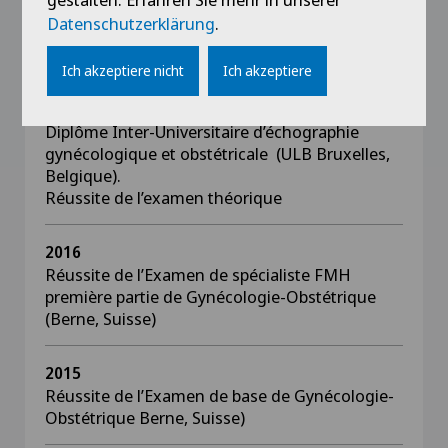
Université de Paris Ouest – Département de
Datenschutzerklärung
.
Gynécologie-Obstétrique Hôpital Foch (Paris,
France)
Ich akzeptiere nicht
Ich akzeptiere
2017 - 2018
Diplôme Inter-Universitaire d’échographie
gynécologique et obstétricale (ULB Bruxelles,
Belgique).
Réussite de l’examen théorique
2016
Réussite de l
’
Examen de spécialiste FMH
première partie de Gynécologie-Obstétrique
(Berne, Suisse)
2015
Réussite de l
’
Examen de base de Gynécologie-
Obstétrique Berne, Suisse)