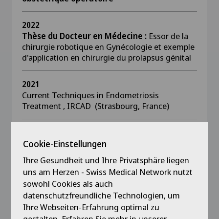
2022
Thèse du Docteur en Médecine :
Essor de la
chirurgie robotique en Gynécologie et exemple
d'application en chirurgie du prolapsus génital
2021
Current Techniques in Endometriosis
Treatment , IRCAD (Strasbourg, France)
2020
Titre de spécialiste en gynécologie-
Cookie-Einstellungen
obstétrique
Ihre Gesundheit und Ihre Privatsphäre liegen
uns am Herzen - Swiss Medical Network nutzt
2019
sowohl Cookies als auch
Diplôme Universitaire d’Infertilité, Assistance
datenschutzfreundliche Technologien, um
Médicale à la Reproduction et Endocrinologie
Ihre Webseiten-Erfahrung optimal zu
de la Reproduction.
gestalten. Erfahren Sie mehr in unserer