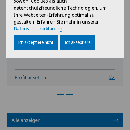
sowohl Cookies als auch
Hôpital de La Providence
datenschutzfreundliche Technologien, um
Dr. med. Marco Piergiovanni
Ihre Webseiten-Erfahrung optimal zu
gestalten. Erfahren Sie mehr in unserer
Spezialisierung
Datenschutzerklärung
.
Urologie,
Prostatakrebs (Prostatakarzinom),
Vasektomie (Unterbindung/Sterilisation beim Mann)
Ich akzeptiere nicht
Ich akzeptiere
Profil ansehen
Alle anzeigen