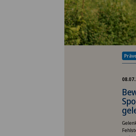
Präv
08.07
Bew
Spo
gel
Gelen
Fehlst