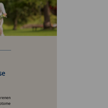
se
orenen
mptome