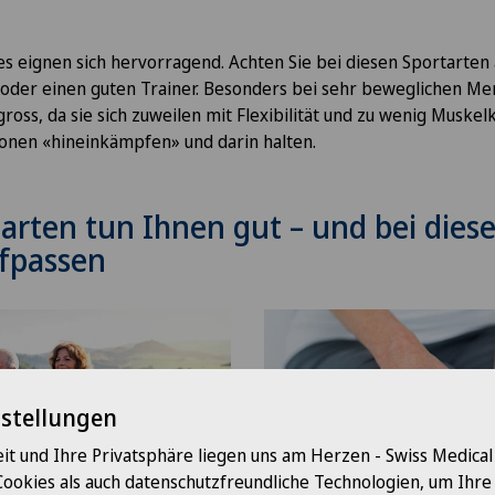
es eignen sich hervorragend. Achten Sie bei diesen Sportarten
 oder einen guten Trainer. Besonders bei sehr beweglichen Men
ross, da sie sich zuweilen mit Flexibilität und zu wenig Muske
ionen «hineinkämpfen» und darin halten.
arten tun Ihnen gut – und bei diese
ufpassen
nstellungen
it und Ihre Privatsphäre liegen uns am Herzen - Swiss Medica
Cookies als auch datenschutzfreundliche Technologien, um Ihr