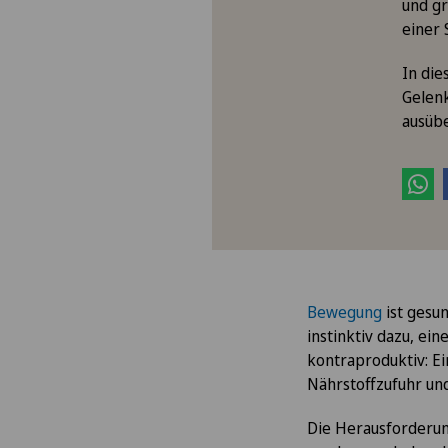
und gr
einer 
In die
Gelenk
ausübe
Bewegung
ist gesu
instinktiv dazu, ei
kontraproduktiv: E
Nährstoffzufuhr und
Die Herausforderung