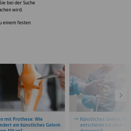
Sie bei der Suche
achen wird.
zu einem festen
n mit Prothese: Wie
Künstliches Gelenk: Wie
ndert ein künstliches Gelenk
entscheide ich mich da
en Alltag?
dagegen)?