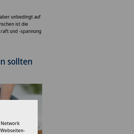
 aber unbedingt auf
schen ist die
lkraft und -spannung
n sollten
l Network
e Webseiten-