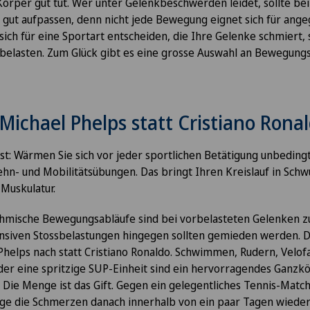
rper gut tut. Wer unter Gelenkbeschwerden leidet, sollte bei
gut aufpassen, denn nicht jede Bewegung eignet sich für ange
e sich für eine Sportart entscheiden, die Ihre Gelenke schmiert, s
 belasten. Zum Glück gibt es eine grosse Auswahl an Bewegungs
Michael Phelps statt Cristiano Rona
st: Wärmen Sie sich vor jeder sportlichen Betätigung unbedingt
n- und Mobilitätsübungen. Das bringt Ihren Kreislauf in Schw
Muskulatur.
thmische Bewegungsabläufe sind bei vorbelasteten Gelenken z
ensiven Stossbelastungen hingegen sollten gemieden werden. D
Phelps nach statt Cristiano Ronaldo. Schwimmen, Rudern, Velof
der eine spritzige SUP-Einheit sind ein hervorragendes Ganzk
: Die Menge ist das Gift. Gegen ein gelegentliches Tennis-Match 
ge die Schmerzen danach innerhalb von ein paar Tagen wieder