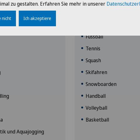
imal zu gestalten. Erfahren Sie mehr in unserer
Datenschutzer
gleichmässige,
Vermeiden Se intensive
 nicht
Ich akzeptiere
wegungsabläufe:
Stossbelastungen:
Fussball
Tennis
Squash
g
Skifahren
Snowboarden
ling
Handball
Volleyball
ga
Basketball
ik und Aquajogging