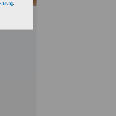
klärung
.