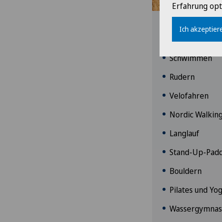
Erfahrung opt
Setzen Sie auf 
Ich akzeptiere
rhythmische Be
Schwimmen
Rudern
Velofahren
Nordic Walkin
Langlauf
Stand-Up-Padd
Bouldern
Pilates und Yo
Wassergymnast