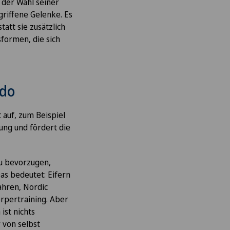
 der Wahl seiner
griffene Gelenke. Es
tatt sie zusätzlich
formen, die sich
ldo
 auf, zum Beispiel
ung und fördert die
u bevorzugen,
as bedeutet: Eifern
ahren, Nordic
örpertraining. Aber
ist nichts
 von selbst