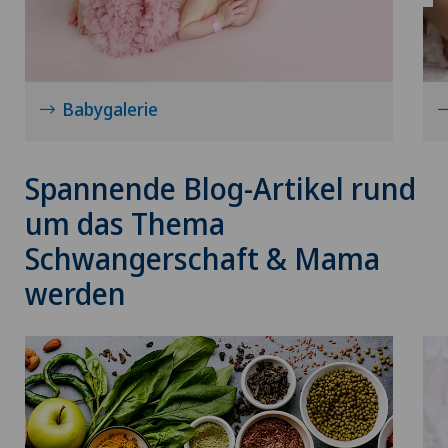
Beckenbindung / Rebozo
Brustkrebs
Babygalerie
Check-up
Spannende Blog-Artikel rund
Check-up für Frauen
um das Thema
Check-Up für Sportler
Schwangerschaft & Mama
werden
Check-up für Unternehmen
Chiropraktik
Computertomographie