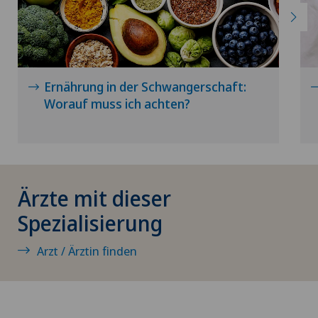
CyberKnife® System
Da Vinci
Dermatologie und Venerologie
Ernährung in der Schwangerschaft:
Worauf muss ich achten?
Diabetologie
DIAfit – Diabetes and Exercise Program
Ärzte mit dieser
Dickdarmchirurgie
Spezialisierung
Dünndarmchirurgie
Arzt / Ärztin finden
Einzelcoaching / Typberatung
Ejakulationsstörungen