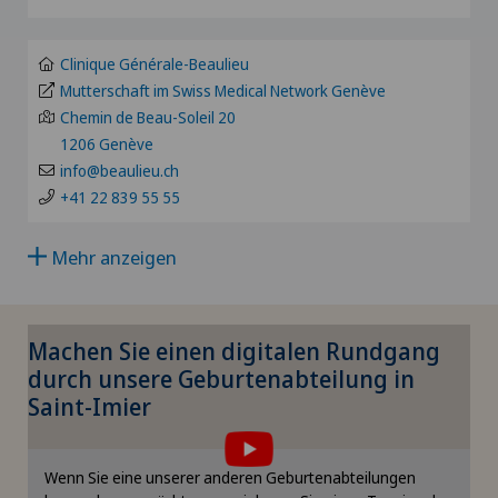
BS
Alter G
Privatklinik Bethanien
SO
Clinique Générale-Beaulieu
Alterspsychiatrie
Mutterschaft im Swiss Medical Network Genève
Privatklinik Lindberg
Chemin de Beau-Soleil 20
FR
1206 Genève
Alterssichtigkeit (Presbyopie)
Privatklinik Obach
info@beaulieu.ch
GE
+41 22 839 55 55
Anästhesiologie
Privatklinik Siloah
TI
Mehr anzeigen
Andrologie
Privatklinik Villa im Park
GR
Angepasste körperliche Aktivität
Rosenklinik Rapperswil
Machen Sie einen digitalen Rundgang
VS
durch unsere Geburtenabteilung in
Angiographie
Saint-Imier
Schmerzklinik Basel
JU
Angiologie
Spital Zofingen
Wenn Sie eine unserer anderen Geburtenabteilungen
Um Ihnen diesen Inhalt anzeigen zu können,
VD