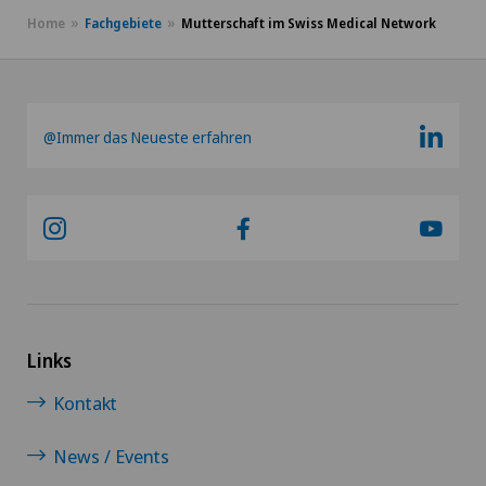
Home
Fachgebiete
Mutterschaft im Swiss Medical Network
Ellbogenchirurgie
Endokrinologie
@Immer das Neueste erfahren
Endometriose
Entzündungen der Schilddrüse (Hashimoto)
Erektile Dysfunktion
Ergotherapie
Links
Kontakt
Ericksonsche Hypnose
News / Events
Erkrankungen der Nebenschilddrüse