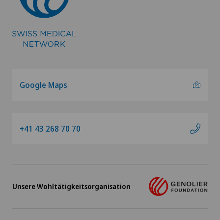
Geburt: Alles, was Sie wissen müssen
Geburtshilfe
Gefässchirurgie
Google Maps
Gefässinterventionen und endovaskuläre
Therapien
Geriatrie (Altersmedizin)
+41 43 268 70 70
GLA:D® Programm
Glaskörperveränderungen
Unsere Wohltätigkeitsorganisation
Globale Neukonditionierung