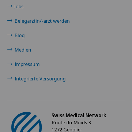
Jobs
Ernährungsberatung
Belegärztin/-arzt werden
Erwachsenenpsychiatrie
Blog
FEMTO-LASIK-Verfahren
Medien
Fersenschmerzen
Impressum
Frozen Shoulder
Integrierte Versorgung
Fuss- und Sprunggelenkchirurgie
Gallenchirurgie
Swiss Medical Network
Gastroenterologie und Hepatologie
Route du Muids 3
1272 Genolier