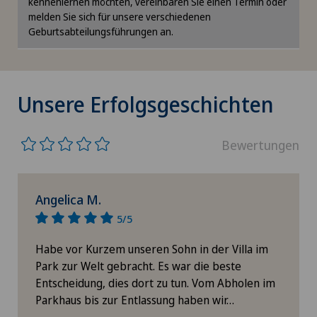
kennenlernen möchten, vereinbaren Sie einen Termin oder
müssen Sie der Verwendung von Cookies
Aortenchirurgie
melden Sie sich für unsere verschiedenen
zustimmen.
NE
Geburtsabteilungsführungen an.
Arthrose
Bitte aktivieren Sie die entsprechende Option in
den Cookie-Einstellungen.
Ästhetische Medizin
Cookie-Einstellungen
Unsere Erfolgsgeschichten
Ästhetische und korrigierende Dermatologie
Bewertungen
Augenchirurgie
Augenentzündungen
Angelica M.
5/5
Augenlaser-Methoden
Habe vor Kurzem unseren Sohn in der Villa im
Park zur Welt gebracht. Es war die beste
Augensprechstunden
Entscheidung, dies dort zu tun. Vom Abholen im
Parkhaus bis zur Entlassung haben wir…
Ayurvedische Massage