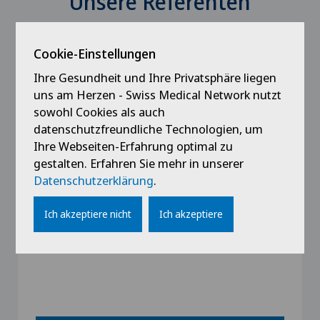
Unsere Referenten
Cookie-Einstellungen
Ihre Gesundheit und Ihre Privatsphäre liegen
uns am Herzen - Swiss Medical Network nutzt
sowohl Cookies als auch
datenschutzfreundliche Technologien, um
Ihre Webseiten-Erfahrung optimal zu
Swiss Visio
gestalten. Erfahren Sie mehr in unserer
Med. pract. Victoire Hurand
Datenschutzerklärung
.
Spezialisierung
Ich akzeptiere nicht
Ich akzeptiere
Ophthalmologie (Augenheilkunde),
Augenchirurgie