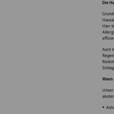
Die Ha
Grunds
Hausär
Hier b
Allerg
effiz
Auch V
Regelm
Risiko
Schlag
Wann i
Unser 
akuten
Anha