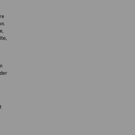
re
on.
e,
lte,
en
oder
t