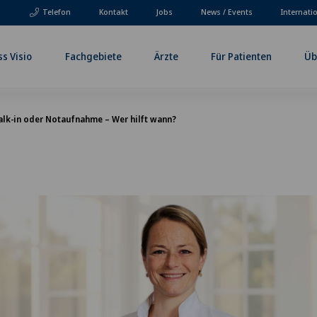
Telefon
Kontakt
Jobs
News / Events
Internati
ss Visio
Fachgebiete
Ärzte
Für Patienten
Üb
alk-in oder Notaufnahme – Wer hilft wann?