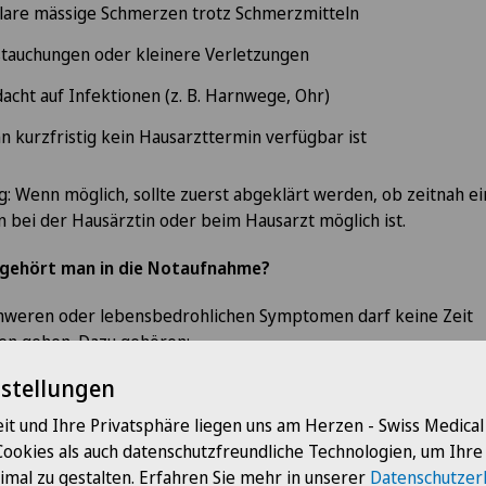
lare mässige Schmerzen trotz Schmerzmitteln
tauchungen oder kleinere Verletzungen
acht auf Infektionen (z. B. Harnwege, Ohr)
 kurzfristig kein Hausarzttermin verfügbar ist
g: Wenn möglich, sollte zuerst abgeklärt werden, ob zeitnah ei
 bei der Hausärztin oder beim Hausarzt möglich ist.
gehört man in die Notaufnahme?
chweren oder lebensbedrohlichen Symptomen darf keine Zeit
en gehen. Dazu gehören:
nstellungen
stschmerzen
it und Ihre Privatsphäre liegen uns am Herzen - Swiss Medica
tzliche Lähmungserscheinungen oder Sprachstörungen
Cookies als auch datenschutzfreundliche Technologien, um Ihr
mnot
imal zu gestalten. Erfahren Sie mehr in unserer
Datenschutzer