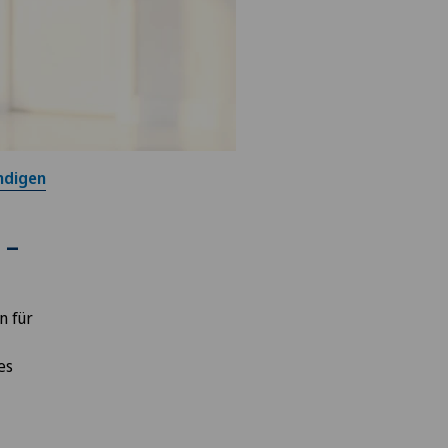
ndigen
 –
n für
es