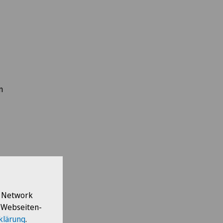
n
l Network
e Webseiten-
klärung
.