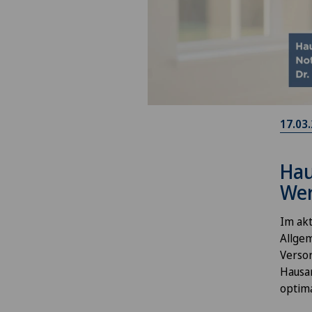
17.03
Hau
Wer
Im ak
Allgem
Versor
Hausar
optima