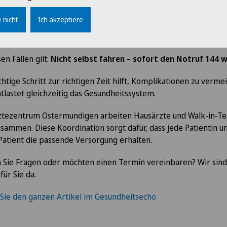
sstseinsverlust
 nicht
Ich akzeptiere
ere Unfälle oder offene Brüche
sen Fällen gilt:
Nicht selbst fahren – sofort den Notruf 144 w
chtige Schritt zur richtigen Zeit hilft, Komplikationen zu verme
tlastet gleichzeitig das Gesundheitssystem.
ztezentrum Ostermundigen arbeiten Hausärzte und Walk-in-T
sammen. Diese Koordination sorgt dafür, dass jede Patientin u
Patient die passende Versorgung erhalten.
 Sie Fragen oder möchten einen Termin vereinbaren? Wir sind
für Sie da.
Sie den ganzen Artikel im Gesundheitsecho