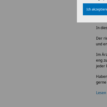
Bewu
Ich akzeptiere
Schw
In die
Der ri
und en
Im Är
eng zu
jeder 
Haben
gerne 
Lesen 