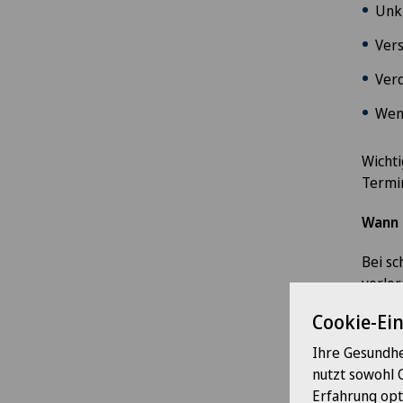
Unk
Vers
Verd
Wenn
Wichti
Termin
Wann 
Bei s
verlor
Cookie-Ei
Bru
Ihre Gesundhe
Plö
nutzt sowohl 
Ate
Erfahrung opt