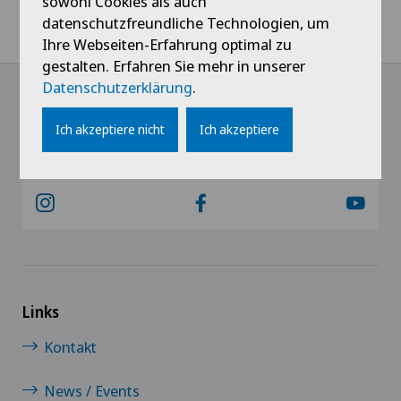
sowohl Cookies als auch
La Clinica Sant'Anna è partner della rete promozione dell’auto
datenschutzfreundliche Technologien, um
aiuto
Ihre Webseiten-Erfahrung optimal zu
gestalten. Erfahren Sie mehr in unserer
Datenschutzerklärung
.
@Immer das Neueste erfahren
Ich akzeptiere nicht
Ich akzeptiere
Links
Kontakt
News / Events