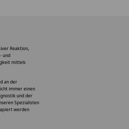
iver Reaktion,
- und
keit mittels
d an der
nicht immer einen
agnostik und der
nseren Spezialisten
rapiert werden