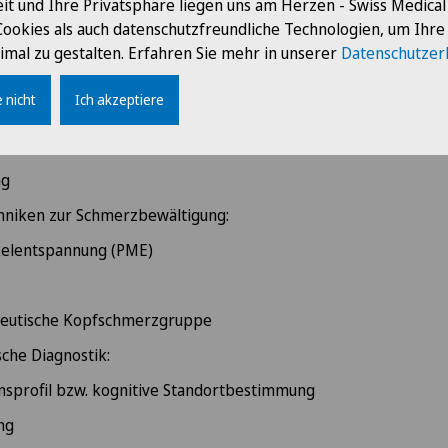
it und Ihre Privatsphäre liegen uns am Herzen - Swiss Medica
Cookies als auch datenschutzfreundliche Technologien, um Ihr
imal zu gestalten. Erfahren Sie mehr in unserer
Datenschutzer
ebot
 nicht
Ich akzeptiere
it den Schwerpunkten auf Verhaltenstherapie und Gestaltther
ng
hniken zur Schmerzbewältigung:
kelentspannung (PME)
peutische Kopfschmerzgruppe
che Diagnostik:
nsprofil bzw. kognitive Standortbestimmung
ng