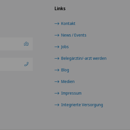
Links
Privatklinik Villa im Park
VS
Kontakt
Rosenklinik Rapperswil
JU
News / Events
vität
Schmerzklinik Basel
VD
Jobs
Belegärztin/-arzt werden
Spital Zofingen
NE
Blog
Medien
Impressum
Integrierte Versorgung