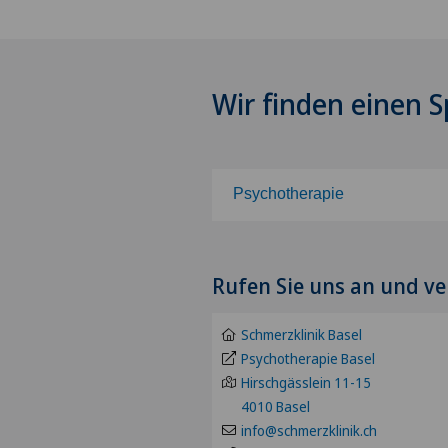
Wir finden einen Sp
Psychotherapie
Wählen Sie ein Fachgebiet
Rufen Sie uns an und ve
Achillessehnenriss
Schmerzklinik Basel
Adipositas und Übergewicht
Psychotherapie Basel
Hirschgässlein 11-15
4010 Basel
Akromioklavikuläre Dislokat
info@schmerzklinik.ch