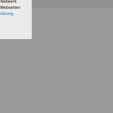
l Network
e Webseiten-
klärung
.
apie