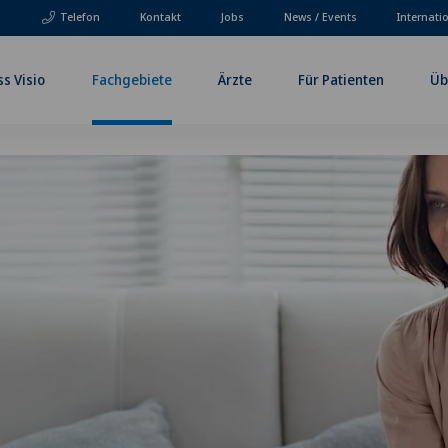
Telefon
Kontakt
Jobs
News / Events
Internati
ss Visio
Fachgebiete
Ärzte
Für Patienten
Üb