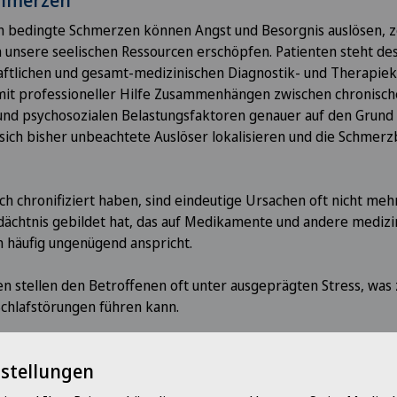
ch bedingte Schmerzen können Angst und Besorgnis auslösen, 
 unsere seelischen Ressourcen erschöpfen. Patienten steht d
ftlichen und gesamt-medizinischen Diagnostik- und Therapie
 mit professioneller Hilfe Zusammenhängen zwischen chronisch
nd psychosozialen Belastungsfaktoren genauer auf den Grund 
ich bisher unbeachtete Auslöser lokalisieren und die Schmerz
h chronifiziert haben, sind eindeutige Ursachen oft nicht meh
dächtnis gebildet hat, das auf Medikamente und andere medizi
häufig ungenügend anspricht.
 stellen den Betroffenen oft unter ausgeprägten Stress, was 
chlafstörungen führen kann.
 Entspannungsverfahren und Bewältigungstechniken, wie auch 
nstellungen
g geschaffen werden.