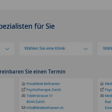
ezialisten für Sie
Wählen Sie eine Klinik
Wähl
Wählen Sie eine Klinik
Wäh
reinbaren Sie einen Termin
Clinica Ars Medica
ZH
Privatklinik Bethanien
Medi
Clinica Sant'Anna
BE
Psychotherapie Zürich
Psyc
Toblerstrasse 51
Medi
8044 Zürich
Rue 
ion
Clinique de Valère
LU
info@klinikbethanien.ch
Eise