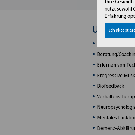
Ihre Gesundhe
nutzt sowohl 
Erfahrung opt
Unser Ang
Ich akzeptiere
Psychotherapie m
Beratung/Coachi
Erlernen von Tec
Progressive Mus
Biofeedback
Verhaltensthera
Neuropsychologis
Mentales Funktio
Demenz-Abkläru