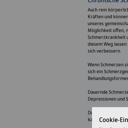
Auch rein körperli
Kräften und können
unseres gemeinscha
Möglichkeit offen,
Schmerzkrankheit u
diesem Weg lassen s
sich verbessern.
Wenn Schmerzen sic
sich ein Schmerzge
Behandlungsformen 
Dauernde Schmerzen
Depressionen und S
Durch Erlernen von
Cookie-Ei
kann hier Linderun