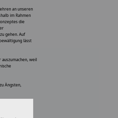
zehren an unseren
eshalb im Rahmen
konzeptes die
er
zu gehen. Auf
bewältigung lässt
r auszumachen, weil
nische
zu Ängsten,
Psychotherapie,