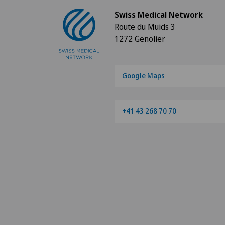
Swiss Medical Network
Route du Muids 3
Anästhesiologie
1272 Genolier
Andrologie
Google Maps
Angepasste körperliche Akti
Angiographie
+41 43 268 70 70
Angiologie
Aortenchirurgie
Arthrose
Ästhetische Medizin