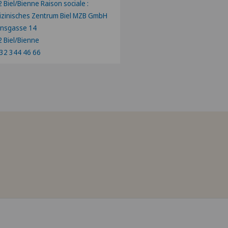
 Biel/Bienne Raison sociale :
zinisches Zentrum Biel MZB GmbH
onsgasse 14
 Biel/Bienne
32 344 46 66