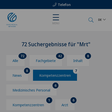
Telefon
DE
MENU
72 Suchergebnisse für "Mrt"
72
42
8
Alle
Fachgebiete
Inhalt
8
7
News
Kompetenzzentren
6
Medizinisches Personal
1
6
Kompetenzzentren
Arzt