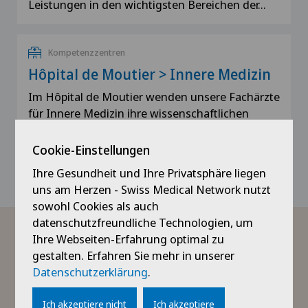
Leistungen in den wichtigsten Bereichen der…
Kompetenzzentren
Hôpital de Moutier > Innere Medizin
Im Hôpital de Moutier wenden unsere Fachärzte
für Innere Medizin ihre wissenschaftlichen
Kenntnisse und ihr klinisches Fachwissen an,
um sämtliche…
Cookie-Einstellungen
Ihre Gesundheit und Ihre Privatsphäre liegen
uns am Herzen - Swiss Medical Network nutzt
sowohl Cookies als auch
datenschutzfreundliche Technologien, um
Ihre Webseiten-Erfahrung optimal zu
gestalten. Erfahren Sie mehr in unserer
Datenschutzerklärung
.
Ich akzeptiere nicht
Ich akzeptiere