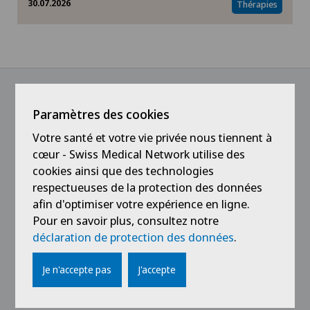
30.07.2026
Thérapies
Psychologie
Soins
Enfants
Paramètres des cookies
@Suivez notre actualité
Environnement
Votre santé et votre vie privée nous tiennent à
cœur - Swiss Medical Network utilise des
cookies ainsi que des technologies
Entreprise
respectueuses de la protection des données
afin d'optimiser votre expérience en ligne.
Politique et santé publique
Pour en savoir plus, consultez notre
déclaration de protection des données
.
Ophtalmologie
Liens
Je n'accepte pas
J'accepte
Contact