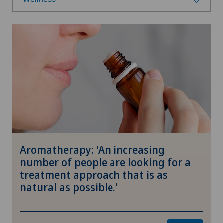
Select a category
Santé
Prévention
Nutrition
Fitness
Aromatherapy: 'An increasing
Forschung
number of people are looking for a
treatment approach that is as
natural as possible.'
Wellness
Thérapies