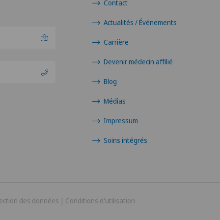
Contact
Environnement
Actualités / Événements
Carrière
Entreprise
Devenir médecin affilié
Politique et santé publiqu
Blog
Ophtalmologie
Médias
Impressum
Soins intégrés
ection des données
|
Conditions d'utilisation