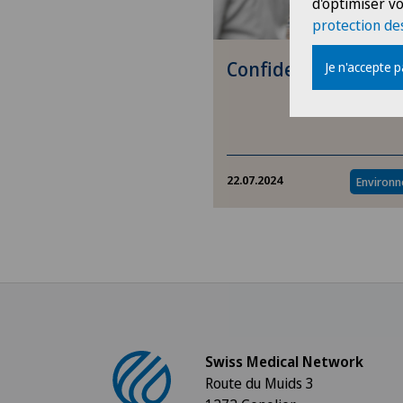
d'optimiser vo
protection de
Confidences en cuis
Je n'accepte 
22.07.2024
Environ
Swiss Medical Network
Route du Muids 3