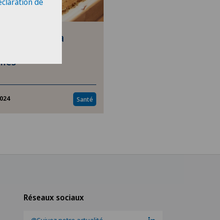
éclaration de
ël Klock et sa
ion pour les
lles
2024
Santé
Réseaux sociaux