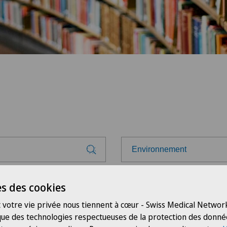
Environnement
Select a category
s des cookies
Santé
 votre vie privée nous tiennent à cœur - Swiss Medical Network
 que des technologies respectueuses de la protection des donné