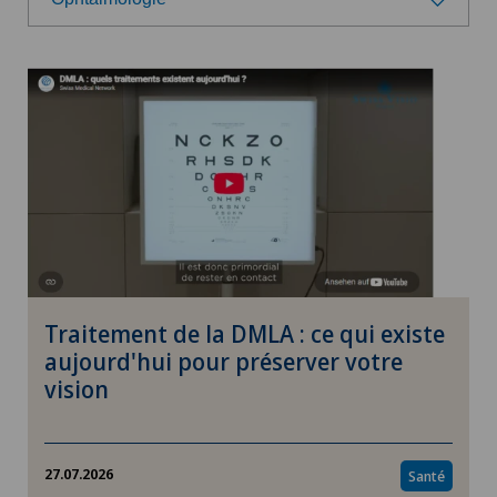
Select a category
Santé
Prévention
Nutrition
Fitness
Traitement de la DMLA : ce qui existe
Forschung
aujourd'hui pour préserver votre
vision
Wellness
Thérapies
27.07.2026
Santé