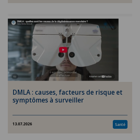
Psychologie
Soins
Enfants
Environnement
Entreprise
DMLA : causes, facteurs de risque et
Politique et santé publique
symptômes à surveiller
Ophtalmologie
13.07.2026
Santé