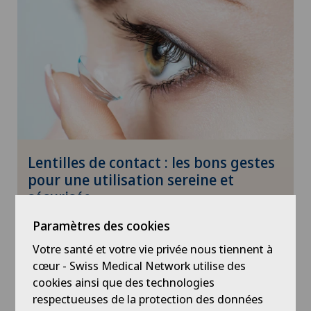
Lentilles de contact : les bons gestes
pour une utilisation sereine et
sécurisée
Paramètres des cookies
Votre santé et votre vie privée nous tiennent à
23.06.2025
Santé
cœur - Swiss Medical Network utilise des
cookies ainsi que des technologies
respectueuses de la protection des données