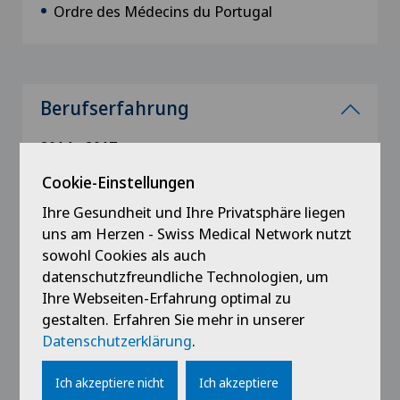
Ordre des Médecins du Portugal
Berufserfahrung
2014 - 2017
Cheffe de Clinique, Gynécologie et Obstétrique,
Cookie-Einstellungen
Hôpital Neuchâtelois, Neuchâtel
Ihre Gesundheit und Ihre Privatsphäre liegen
uns am Herzen - Swiss Medical Network nutzt
2012 - 2014
sowohl Cookies als auch
Cheffe de Clinique, Gynécologie et Obstétrique,
Ensemble Hospitalier de la Côte, Morges
datenschutzfreundliche Technologien, um
Ihre Webseiten-Erfahrung optimal zu
gestalten. Erfahren Sie mehr in unserer
2012
Datenschutzerklärung
.
Cheffe de Clinique, Gynécologie et Obstétrique,
Hôpital Garcia de Orta, Portugal
Ich akzeptiere nicht
Ich akzeptiere