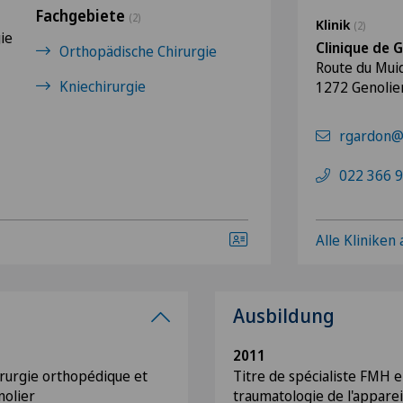
Fachgebiete
(2)
Klinik
(2)
ie
Clinique de G
Orthopädische Chirurgie
Route du Muid
Kniechirurgie
1272 Genolie
rgardon@g
022 366 9
Alle Kliniken
Ausbildung
2011
irurgie orthopédique et
Titre de spécialiste FMH 
nolier
traumatologie de l'appare