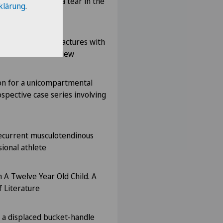
 nerve caused by a tear in the
klärung
.
 tibial plateau fractures with
Case series and review
ion for a unicompartmental
spective case series involving
ecurrent musculotendinous
sional athlete
n A Twelve Year Old Child. A
 Literature
 a displaced bucket-handle