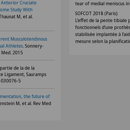
 Anterior Cruciate
tear of medial meniscus in
come Study With
SOFCOT 2018 (Paris)
 Thaunat M, et al.
L’effet de la pente tibiale 
fonctionnels d’une prothè
stabilisée implantée à l’ai
rrent Musculotendinous
mesure selon la planificat
al Athletes
. Sonnery-
ts Med. 2015
partie de la de la
te Ligament, Sauramps
3-030076-5
mentation, the future of
enstein M, et al. Rev Med