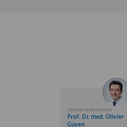
Genolier
Clinique de Montchoisi
 Bernard
Prof. Dr. med. Olivier
Guyen