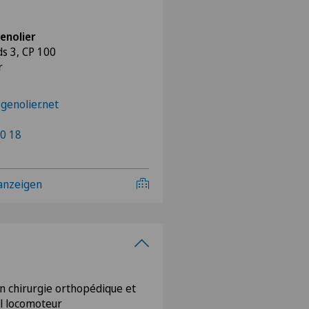
enolier
s 3, CP 100
r
enolier.net
0 18
 anzeigen
en chirurgie orthopédique et
il locomoteur