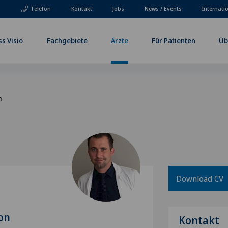
Telefon
Kontakt
Jobs
News / Events
Internati
ss Visio
Fachgebiete
Ärzte
Für Patienten
Üb
n
Download CV
on
Kontakt