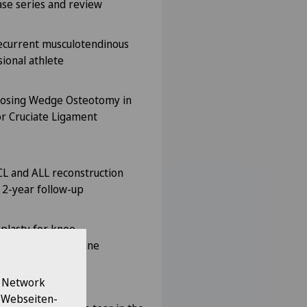
Case series and review
ecurrent musculotendinous
sional athlete
Closing Wedge Osteotomy in
or Cruciate Ligament
L and ALL reconstruction
 2-year follow-up
plasty for knee
lysis. CHUV, Lausanne
l Network
e Webseiten-