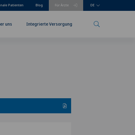
onale Patienten
Blog
Für Ärzte
DE
er uns
Integrierte Versorgung