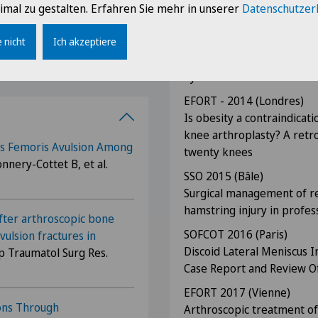
Compression of the sciatic
imal zu gestalten. Erfahren Sie mehr in unserer
Datenschutzer
hamstring muscles
 nicht
Ich akzeptiere
EFORT - 2014 (Londres)
enou
Managment of Schatzker VI
hybrid external fixation: 
EFORT - 2014 (Londres)
Is obesity a contraindicat
knee arthroplasty? A retro
us Femoris Avulsion Among
twenty knees
onnery-Cottet B, et al.
SSO 2015 (Bâle)
Surgical management of r
hamstring injury in profes
after arthroscopic bone
SOFCOT 2016 (Paris)
avulsion fractures in
Discoid Lateral Meniscus I
op Traumatol Surg Res.
Case Report and Review Of
EFORT 2017 (Vienne)
ons Through
Arthroscopic treatment of