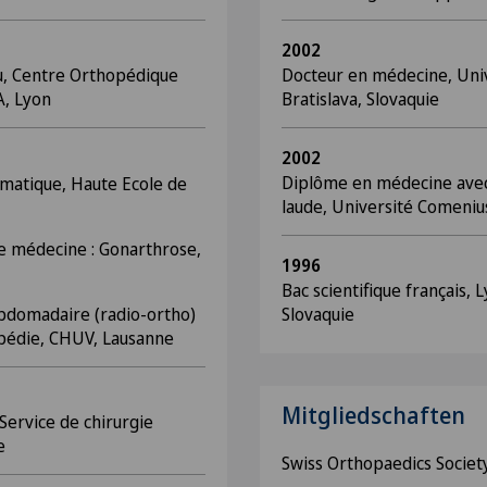
2002
ou, Centre Orthopédique
Docteur en médecine, Uni
A, Lyon
Bratislava, Slovaquie
2002
Diplôme en médecine avec
umatique, Haute Ecole de
laude, Université Comenius
e médecine : Gonarthrose,
1996
Bac scientifique français, L
bdomadaire (radio-ortho)
Slovaquie
opédie, CHUV, Lausanne
Mitgliedschaften
 Service de chirurgie
e
Swiss Orthopaedics Societ