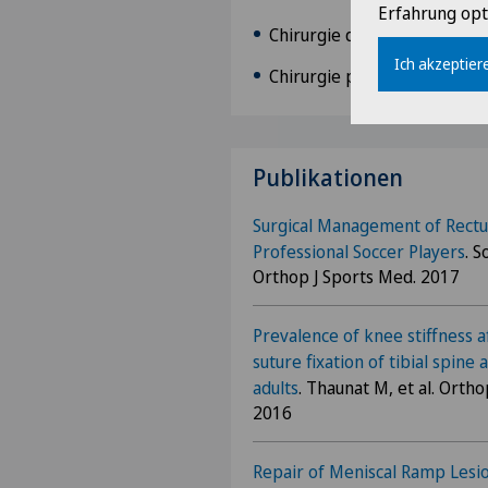
Erfahrung opt
Chirurgie de la rotule
Ich akzeptiere
Chirurgie prothétique du g
Publikationen
Surgical Management of Rect
Professional Soccer Players
. S
Orthop J Sports Med. 2017
Prevalence of knee stiffness 
suture fixation of tibial spine 
adults
. Thaunat M, et al. Orth
2016
Repair of Meniscal Ramp Lesi