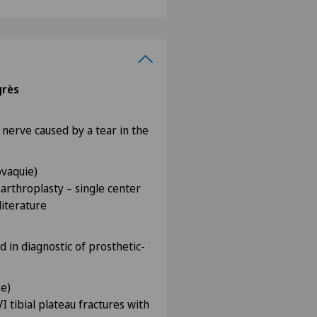
grès
 nerve caused by a tear in the
ovaquie)
arthroplasty – single center
literature
 in diagnostic of prosthetic-
se)
 tibial plateau fractures with