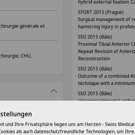
hybrid external fixation: 
EFORT 2015 (Prague)
Surgical management of r
chirurgie générale et
hamstring injury in profes
SSO 2015 (Bâle)
Proximal Tibial Anterior 
Repeat Revision of Anteri
chirurgie, CHU,
Reconstruction
SSO 2015 (Bâle)
Outcome of a combined AC
technique with a minimum
SSO 2015 (Bâle)
Unicompartimental arthro
e de l'appareil locomoteur
osteoarthritis – Meta-ana
nstellungen
Posters
it und Ihre Privatsphäre liegen uns am Herzen - Swiss Medica
 genou (lésions
EFORT 2010 (Madrid)
Cookies als auch datenschutzfreundliche Technologien, um Ihr
et ligamentaires)