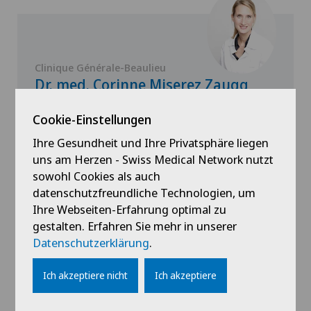
Clinique Générale-Beaulieu
Dr. med. Corinne Miserez Zaugg
Spezialisierung
Cookie-Einstellungen
Gynäkologie,
Ihre Gesundheit und Ihre Privatsphäre liegen
Geburtshilfe
uns am Herzen - Swiss Medical Network nutzt
sowohl Cookies als auch
datenschutzfreundliche Technologien, um
Ihre Webseiten-Erfahrung optimal zu
Profil ansehen
gestalten. Erfahren Sie mehr in unserer
Datenschutzerklärung
.
Ich akzeptiere nicht
Ich akzeptiere