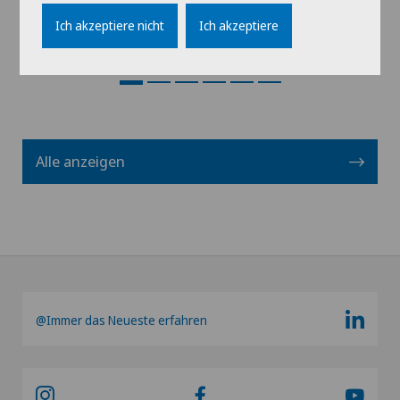
Ich akzeptiere nicht
Ich akzeptiere
Profil ansehen
Alle anzeigen
@Immer das Neueste erfahren