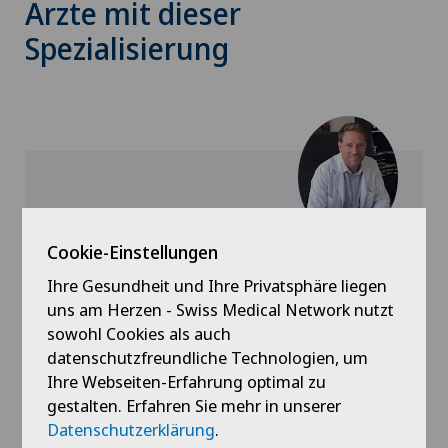
Ärzte mit dieser
Spezialisierung
Clinique de Valère
Dr. med. Alexander Diederichs
Cookie-Einstellungen
Ihre Gesundheit und Ihre Privatsphäre liegen
Spezialisierung
uns am Herzen - Swiss Medical Network nutzt
Orthopädische Chirurgie,
sowohl Cookies als auch
Schulterchirurgie,
datenschutzfreundliche Technologien, um
Kniechirurgie,
Ihre Webseiten-Erfahrung optimal zu
Mehr anzeigen
gestalten. Erfahren Sie mehr in unserer
Datenschutzerklärung
.