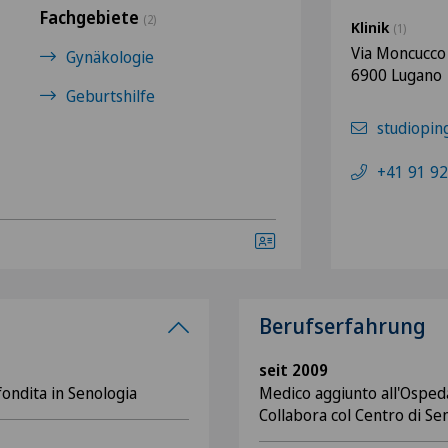
Fachgebiete
(2)
Klinik
(1)
Via Moncucco
Gynäkologie
6900 Lugano
Geburtshilfe
studiopin
+41 91 92
Berufserfahrung
seit 2009
ondita in Senologia
Medico aggiunto all'Osped
Collabora col Centro di Sen