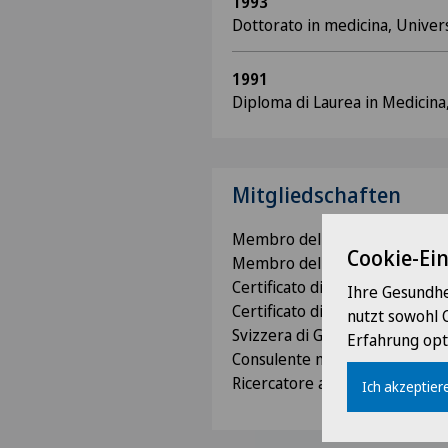
1993
Dottorato in medicina, Univers
1991
Diploma di Laurea in Medicina
Mitgliedschaften
Membro della Società Svizzera
Cookie-Ei
Membro della Società Svizzera
Certificato di Ecografia Prenat
Ihre Gesundhe
Certificato di formazione cont
nutzt sowohl 
Svizzera di Ginecologia Ostetri
Erfahrung opt
Consulente medico per la N
Ricercatore al Reproductive H
Ich akzeptiere