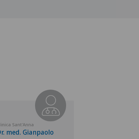
linica Sant'Anna
Clinica Sant'Anna
r. med. Gianpaolo
Dr. med. Jolan