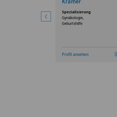
Krämer
rung
Spezialisierung
Gynäkologie,
Geburtshilfe
hen
Profil ansehen