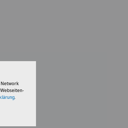
l Network
e Webseiten-
klärung
.