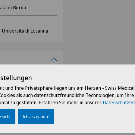
ità di Berna
, Università di Losanna
 di Ginecologia Ostetricia
nstellungen
 di Senologia
ale
it und Ihre Privatsphäre liegen uns am Herzen - Swiss Medica
inua dell'Accademia
Cookies als auch datenschutzfreundliche Technologien, um Ihr
cia
imal zu gestalten. Erfahren Sie mehr in unserer
Datenschutzer
aProTECHNOLOGY
ealth Research Institute
 nicht
Ich akzeptiere