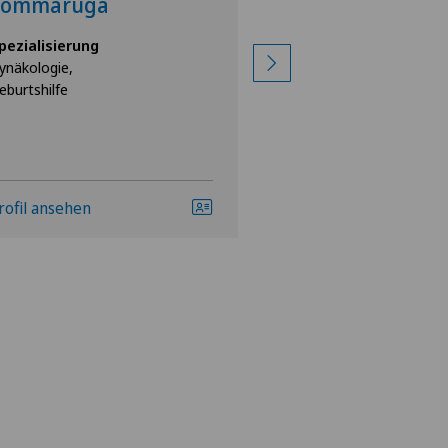
Sommaruga
Jozefowski
pezialisierung
Spezialisierung
ynäkologie,
Gynäkologie,
eburtshilfe
Geburtshilfe
rofil ansehen
Profil ansehen