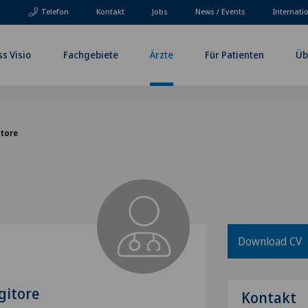
Telefon
Kontakt
Jobs
News / Events
Internati
ss Visio
Fachgebiete
Ärzte
Für Patienten
Üb
itore
Download CV
gitore
Kontakt