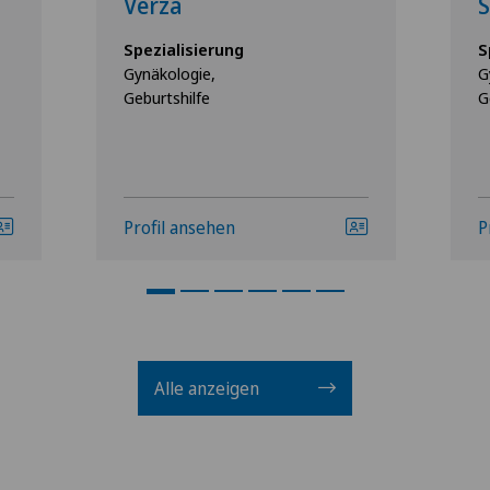
Verza
Spezialisierung
S
Gynäkologie,
G
Geburtshilfe
G
Profil ansehen
P
Alle anzeigen