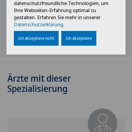
Spécialiste en Gynécologie et obstétrique
datenschutzfreundliche Technologien, um
Ihre Webseiten-Erfahrung optimal zu
1989
gestalten. Erfahren Sie mehr in unserer
Diplôme de Docteur en médecine (Hongrie)
Datenschutzerklärung
.
Ich akzeptiere nicht
Ich akzeptiere
Ärzte mit dieser
Spezialisierung