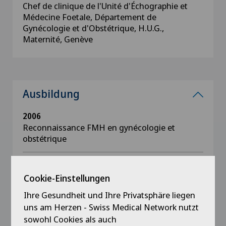
Chef de clinique de l'Unité d'Échographie et
Médecine Foetale, Département de
Gynécologie et d'Obstétrique, H.U.G.,
Maternité, Genève
Ausbildung
2006
Reconnaissance FMH en gynécologie et
obstétrique
1995 - 1999
Formation en échographie en Gynécologie,
Cookie-Einstellungen
obstétrique et foetale
Ihre Gesundheit und Ihre Privatsphäre liegen
uns am Herzen - Swiss Medical Network nutzt
1993
sowohl Cookies als auch