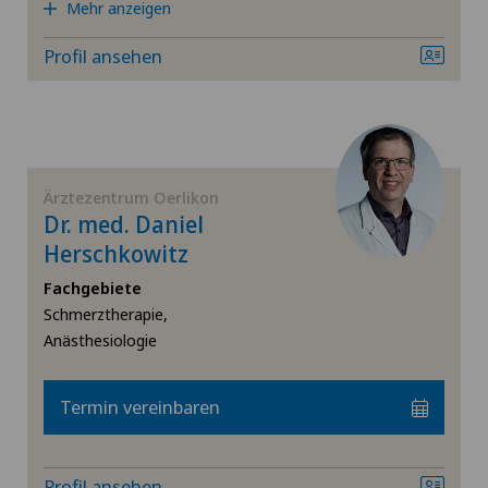
Mehr anzeigen
Hals-Nasen-Ohren-Heilkunde (HNO)
Profil ansehen
Handchirurgie
Hernien (Leistenbrüche)
Ärztezentrum Oerlikon
Hüftarthrose
Dr. med. Daniel
Herschkowitz
Hüftchirurgie
Fachgebiete
Schmerztherapie,
Hüftimpingement
Anästhesiologie
Hüftprothese
Termin vereinbaren
Kalkschulter
Profil ansehen