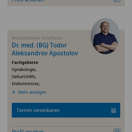
Kardiologie
Kniearthrose (Gonarthrose)
Ärztezentrum Solothurn
Kniearthroskopie
Dr. med. (BG) Todor
Aleksandrov Apostolov
Kniechirurgie
Fachgebiete
Gynäkologie,
Knieprothese | Künstliches Kniegelenk
Geburtshilfe,
Endometriose,
Knorpelschaden
Mehr anzeigen
Kreuzbandriss
Termin vereinbaren
Meniskusriss (Meniskusläsion)
Profil ansehen