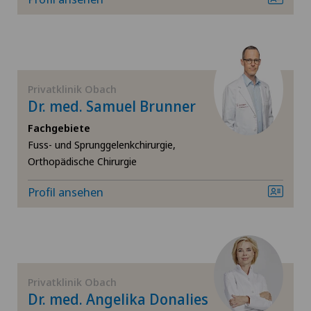
Mund- Kiefer- und Gesichtschirurgie
Neonatologie
Nieren- und Harnwegserkrankungen
Privatklinik Obach
Dr. med. Samuel Brunner
Oralchirurgie
Fachgebiete
Fuss- und Sprunggelenkchirurgie,
Orthopädische Chirurgie
Orthopädische Chirurgie
Profil ansehen
Pneumologie
Proktologie
Prostatakrebs (Prostatakarzinom)
Privatklinik Obach
Dr. med. Angelika Donalies
Rheumatologie