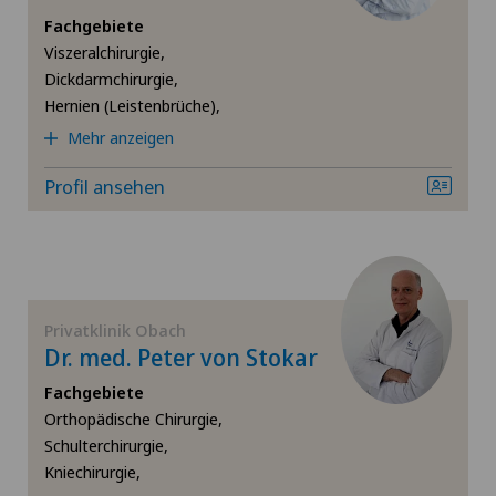
Dickdarmchirurgie
Fachgebiete
Viszeralchirurgie,
SH
Ellbogenchirurgie
Dickdarmchirurgie,
Hernien (Leistenbrüche),
BS
Endokrinologie
Mehr anzeigen
SO
Endometriose
Profil ansehen
FR
Fuss- und Sprunggelenkchirurgie
TI
Gallenchirurgie
Privatklinik Obach
Dr. med. Peter von Stokar
VS
Geburtshilfe
Fachgebiete
JU
Orthopädische Chirurgie,
Gynäkologie
Schulterchirurgie,
Kniechirurgie,
Gynäkologische Untersuchungen