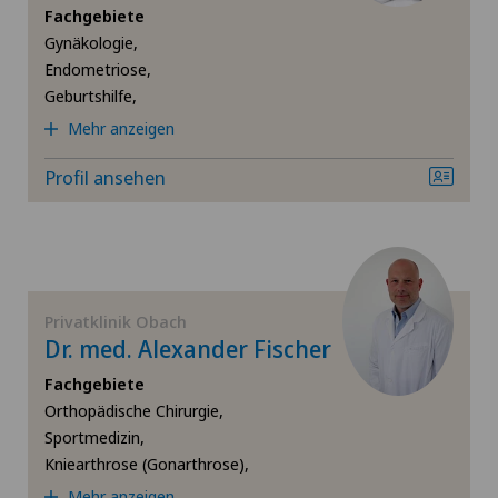
Fachgebiete
Gynäkologie,
Schilddrüsenchirurgie (Endokrine Chirurgie)
Endometriose,
Geburtshilfe,
Schmerztherapie
Mehr anzeigen
Schulterchirurgie
Profil ansehen
Schultergelenkarthrose
Schulterimpingement
Privatklinik Obach
Dr. med. Alexander Fischer
Schulterluxation
Fachgebiete
Schulterprothese
Orthopädische Chirurgie,
Sportmedizin,
Kniearthrose (Gonarthrose),
Sportmedizin
Mehr anzeigen