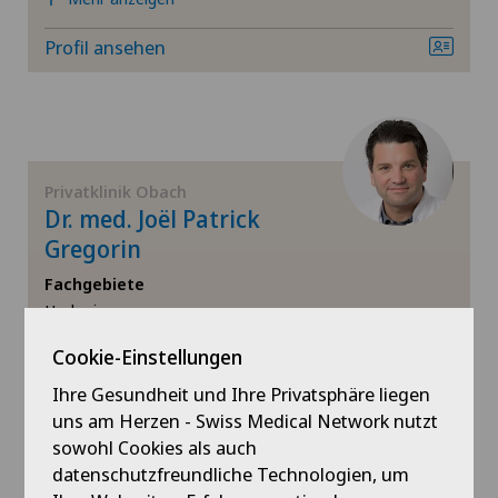
Traditionelle Chinesische Medizin
Profil ansehen
Ultraschall
Urogynäkologie
Privatklinik Obach
Urologie
Dr. med. Joël Patrick
Gregorin
Vasektomie (Unterbindung/Sterilisation beim
Fachgebiete
Mann)
Urologie,
Prostatakrebs (Prostatakarzinom),
Cookie-Einstellungen
VELYS™
Vasektomie (Unterbindung/Sterilisation
beim Mann),
Ihre Gesundheit und Ihre Privatsphäre liegen
Venenchirurgie
uns am Herzen - Swiss Medical Network nutzt
Mehr anzeigen
sowohl Cookies als auch
Profil ansehen
datenschutzfreundliche Technologien, um
Viszeralchirurgie