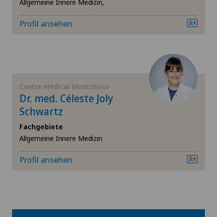
Allgemeine Innere Medizin,
Ellbogenchirurgie
Lugano
Profil ansehen
Endokrinologie
Lugano Centro
Endometriose
Medicentre Corgémont
Erektile Dysfunktion
Centre Médical Montchoisi
Medicentre Courroux
Dr. med. Céleste Joly
Schwartz
Erkrankungen der Nebenschilddrüse
Medicentre Courtelary
Fachgebiete
FEMTO-LASIK-Verfahren
Allgemeine Innere Medizin
Medicentre Moutier
Profil ansehen
Fersenschmerzen
Medicentre Tavannes
Frozen Shoulder
Medicentre Valbirse
Fuss- und Sprunggelenkchirurgie