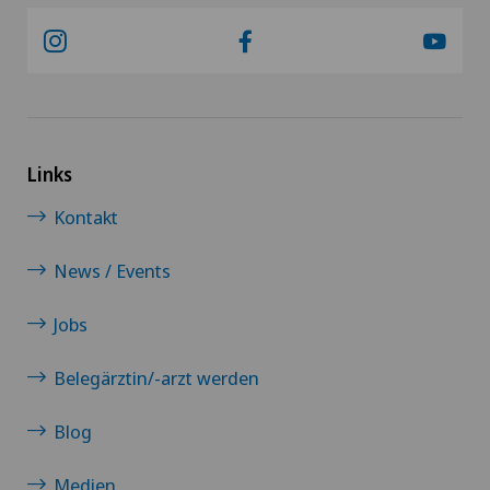
Kurzsichtigkeit (Myopie)
Labor
LBV-Verfahren
Links
Lymphologie
Kontakt
News / Events
Magenchirurgie
Jobs
Mako
Belegärztin/-arzt werden
Mammographie
Blog
Medizinische Grundversorgung
Medien