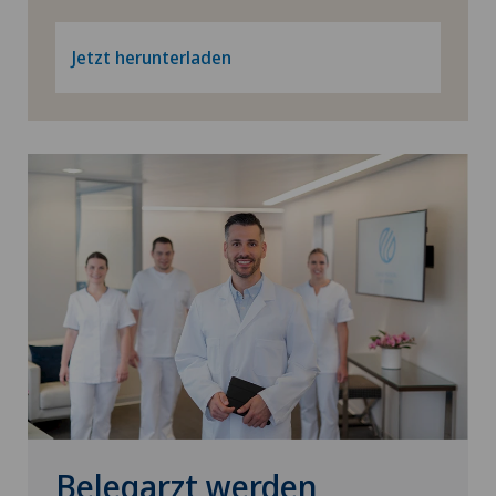
Xundheitszentrum Silvaplana
Hüftarthrose
Jetzt herunterladen
Xundheitszentrum Stein am Rhein
Hüftchirurgie
Xundheitszentrum Wengen
Hüftimpingement
Hüftprothese
ICL-Technik
Individuell angepasste Medizinprodukte
Infektiologie
Intermediate Care IMC
Belegarzt werden