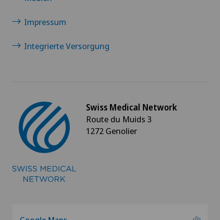
Medizinische Onkologie
Impressum
Meniskusriss (Meniskusläsion)
Integrierte Versorgung
Minimalinvasive Chirurgie
Morton Neurom
Swiss Medical Network
MRT
Route du Muids 3
1272 Genolier
Multiple Sklerose (MS)
Mund- Kiefer- und Gesichtschirurgie
Myome
Google Maps