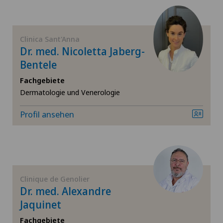
Blenio
Arthrose
Centre Médical Eaux-Vives
Clinica Sant'Anna
Ästhetische Medizin
Dr. med. Nicoletta Jaberg-
Centre Médical Montchoisi
Bentele
Ästhetische und korrigierende Dermatologie
Fachgebiete
Centre Médical Valère
Dermatologie und Venerologie
Augenchirurgie
Centromedico
Profil ansehen
Augenentzündungen
Chiasso
Augenlaser-Methoden
Claro
Clinique de Genolier
Augensprechstunden
Dr. med. Alexandre
Clinica Ars Medica
Jaquinet
Bänderriss / Bandverletzung
Fachgebiete
Clinica Sant'Anna