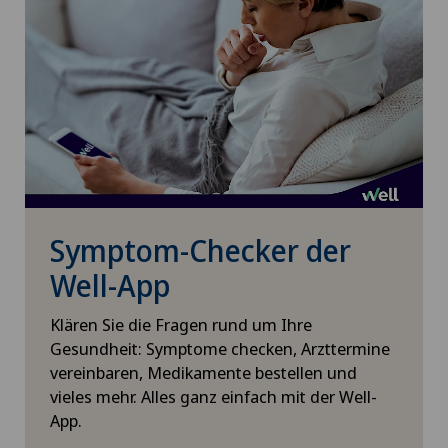
Cookie-Einstellungen
Xundheitszentrum
Handchirurgie
Xundheitszentrum Beromünster
Hausärztliche Untersuchung
Xundheitszentrum Egerkingen
Hepatobiliärchirurgie (Leberchirurgie)
Xundheitszentrum Escholzmatt
Hernien (Leistenbrüche)
Xundheitszentrum Grindelwald
Symptom-Checker der
Homöopathie
Well-App
Xundheitszentrum Reinach
Hornhauterkrankungen
Klären Sie die Fragen rund um Ihre
Xundheitszentrum Schaffhausen
Gesundheit: Symptome checken, Arzttermine
Hornhauttransplantation
vereinbaren, Medikamente bestellen und
vieles mehr. Alles ganz einfach mit der Well-
Xundheitszentrum Seewadel
App.
Hornhautverkrümmung (Astigmatismus)