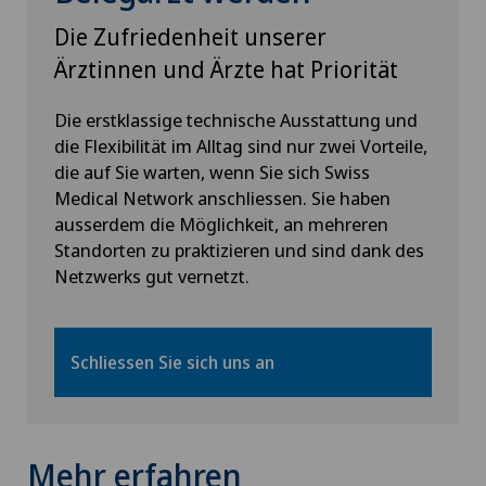
Interventionelle Kardiologie
Die Zufriedenheit unserer
Ärztinnen und Ärzte hat Priorität
Interventionelle Radiologie
Die erstklassige technische Ausstattung und
Kalkschulter
die Flexibilität im Alltag sind nur zwei Vorteile,
die auf Sie warten, wenn Sie sich Swiss
Kardiologie
Medical Network anschliessen. Sie haben
ausserdem die Möglichkeit, an mehreren
Kinder- und Jugendpsychiatrie
Standorten zu praktizieren und sind dank des
Netzwerks gut vernetzt.
Kinderaugenkrankheiten
Schliessen Sie sich uns an
Kinderwunsch
Kniearthrose (Gonarthrose)
Mehr erfahren
Kniearthroskopie