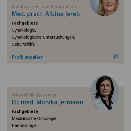
Xundheitszentrum Beromünster
Chiropraktik
Cugnasco
Med. pract. Albina Jereb
Fachgebiete
Computertomographie
Faido
Gynäkologie,
Gynäkologische Untersuchungen,
CyberKnife® System
Hôpital de La Providence
Geburtshilfe
Da Vinci
Profil ansehen
Hôpital de Moutier
Dermatologie und Venerologie
Hôpital de Saint-Imier
Diabetologie
Internationale Patienten
Privatklinik Bethanien
Dr. med. Monika Jermann
Dickdarmchirurgie
Ladies Permanence Stadelhofen
Fachgebiete
Medizinische Onkologie,
Dünndarmchirurgie
Locarno
Hämatologie,