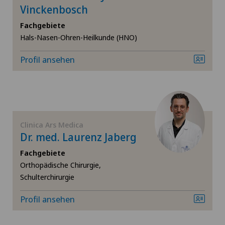
Allgemeine Chirurgie
Vinckenbosch
Ärztezentrum Oerlikon
Fachgebiete
SH
Allgemeine Innere Medizin
Hals-Nasen-Ohren-Heilkunde (HNO)
Ärztezentrum Ostermundigen
BS
Alterspsychiatrie
Profil ansehen
Ärztezentrum Schönburg
SO
Alterssichtigkeit (Presbyopie)
Ärztezentrum Siloah Liebefeld
FR
Anästhesiologie
Ärztezentrum Siloah Murten
Clinica Ars Medica
TI
Dr. med. Laurenz Jaberg
Andrologie
Ärztezentrum Solothurn
Fachgebiete
VS
Angiographie
Orthopädische Chirurgie,
Bellinzona
Schulterchirurgie
JU
Angiologie
Profil ansehen
Bellinzona Castello
Aortenchirurgie