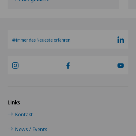
Kurzsichtigkeit (Myopie)
Labor
@Immer das Neueste erfahren
LBV-Verfahren
Lymphologie
Magenchirurgie
Mako
Links
Mammographie
Kontakt
Medizinische Grundversorgung
News / Events