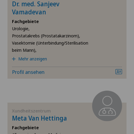
Dr. med. Sanjeev
Bandscheibenprothese | Künstliche Bandscheibe
Vamadevan
Clinica Sant'Anna
Fachgebiete
Bandscheibenvorfall
Urologie,
Clinique de Genolier
Prostatakrebs (Prostatakarzinom),
Bandscheibenvorfall Brustwirbelsäule
Vasektomie (Unterbindung/Sterilisation
Clinique de Montchoisi
beim Mann),
Bandscheibenvorfall Halswirbelsäule – Zervikale
Mehr anzeigen
Diskushernie
Clinique de Valère
Profil ansehen
Bandscheibenvorfall Lendenwirbelsäule (LWS)
Clinique Générale Ste-Anne
Brustkrebs
Clinique Générale-Beaulieu
Xundheitszentrum
Check-up
Clinique Montbrillant
Meta Van Hettinga
Check-up für Frauen
Fachgebiete
Clinique Valmont