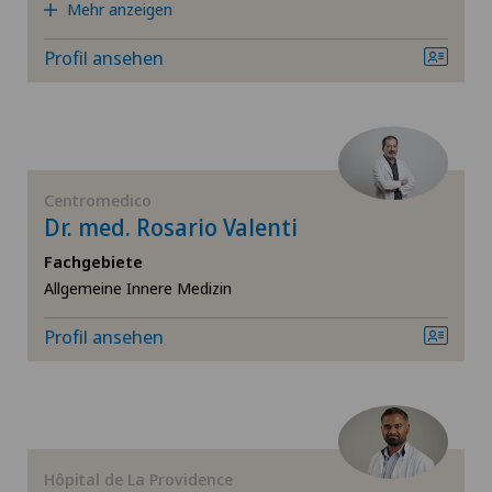
Mehr anzeigen
Blenio
Arthrose
Profil ansehen
Centre Médical Clinique Générale
Ästhetische Medizin
Centre Médical Eaux-Vives
Ästhetische und korrigierende Dermatologie
Centre Médical Montchoisi
Centromedico
Augenchirurgie
Dr. med. Rosario Valenti
Centre Médical Valère
Fachgebiete
Augenentzündungen
Allgemeine Innere Medizin
Centromedico
Profil ansehen
Augenlaser-Methoden
Chiasso
Augensprechstunden
Claro
Bänderriss / Bandverletzung
Hôpital de La Providence
Clinica Ars Medica