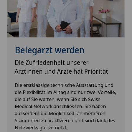
Interventionelle Kardiologie
Interventionelle Radiologie
Kalkschulter
Belegarzt werden
Kardiologie
Die Zufriedenheit unserer
Kinder- und Jugendpsychiatrie
Ärztinnen und Ärzte hat Priorität
Kinderaugenkrankheiten
Die erstklassige technische Ausstattung und
die Flexibilität im Alltag sind nur zwei Vorteile,
die auf Sie warten, wenn Sie sich Swiss
Kinderwunsch
Medical Network anschliessen. Sie haben
ausserdem die Möglichkeit, an mehreren
Kniearthrose (Gonarthrose)
Standorten zu praktizieren und sind dank des
Netzwerks gut vernetzt.
Kniearthroskopie