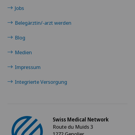
Medizinische Onkologie
Jobs
Meniskusriss (Meniskusläsion)
Belegärztin/-arzt werden
Blog
Minimalinvasive Chirurgie
Medien
Morton Neurom
Impressum
MRT
Integrierte Versorgung
Multiple Sklerose (MS)
Mund- Kiefer- und Gesichtschirurgie
Swiss Medical Network
Myome
Route du Muids 3
1272 Genolier