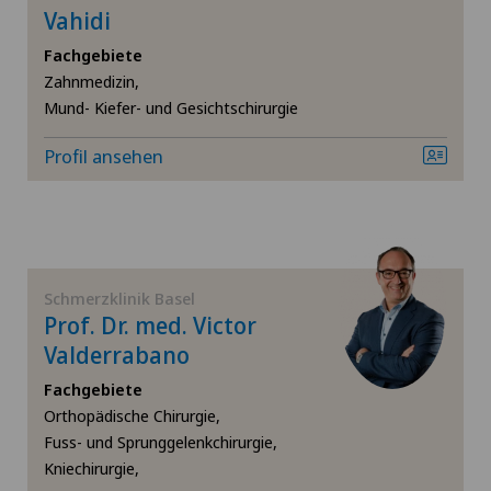
Allgemeine Chirurgie
Vahidi
Ärztezentrum Oerlikon
Fachgebiete
SH
Allgemeine Innere Medizin
Zahnmedizin,
Ärztezentrum Ostermundigen
Mund- Kiefer- und Gesichtschirurgie
BS
Alterspsychiatrie
Ärztezentrum Schönburg
Profil ansehen
SO
Alterssichtigkeit (Presbyopie)
Ärztezentrum Siloah Liebefeld
FR
Anästhesiologie
Ärztezentrum Siloah Murten
TI
Andrologie
Schmerzklinik Basel
Prof. Dr. med. Victor
Ärztezentrum Solothurn
Valderrabano
VS
Angiographie
Bellinzona
Fachgebiete
JU
Angiologie
Orthopädische Chirurgie,
Fuss- und Sprunggelenkchirurgie,
Bellinzona Castello
Kniechirurgie,
Aortenchirurgie