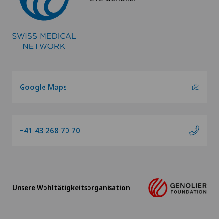
Neonatologie
Nephrologie
Netzhaut- und Makulaerkrankungen
Netzhautchirurgie
Google Maps
Neurochirurgie
+41 43 268 70 70
Neurologie
Neurologische Rehabillitation
Neuropsychologie
Unsere Wohltätigkeitsorganisation
Neuroradiologie