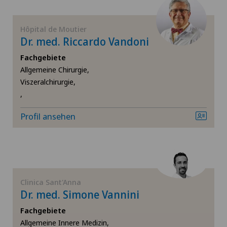
Ellbogenchirurgie
Locarno
Hôpital de Moutier
Endokrinologie
Lugano
Dr. med. Riccardo Vandoni
Fachgebiete
Endometriose
Lugano Centro
Allgemeine Chirurgie,
Viszeralchirurgie,
Erektile Dysfunktion
Medicentre Corgémont
,
Profil ansehen
Erkrankungen der Nebenschilddrüse
Medicentre Courroux
FEMTO-LASIK-Verfahren
Medicentre Courtelary
Fersenschmerzen
Medicentre Moutier
Clinica Sant'Anna
Dr. med. Simone Vannini
Frozen Shoulder
Medicentre Tavannes
Fachgebiete
Allgemeine Innere Medizin,
Fuss- und Sprunggelenkchirurgie