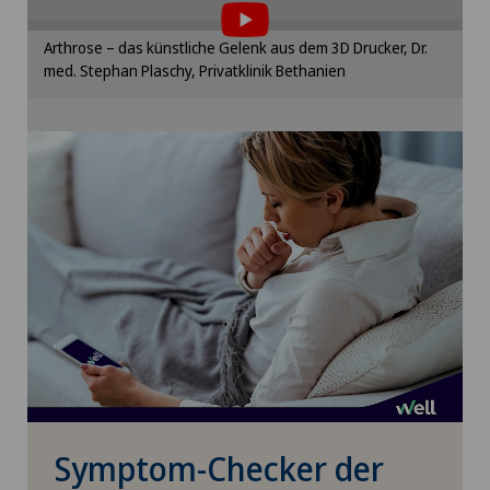
zustimmen.
Stabio
Bitte aktivieren Sie die entsprechende Option in
Arthrose – das künstliche Gelenk aus dem 3D Drucker, Dr.
Handchirurgie
den Cookie-Einstellungen.
med. Stephan Plaschy, Privatklinik Bethanien
Xundheitszentrum
Cookie-Einstellungen
Hausärztliche Untersuchung
Xundheitszentrum Beromünster
Hepatobiliärchirurgie (Leberchirurgie)
Xundheitszentrum Egerkingen
Hernien (Leistenbrüche)
Xundheitszentrum Escholzmatt
Homöopathie
Xundheitszentrum Grindelwald
Hornhauterkrankungen
Xundheitszentrum Reinach
Hornhauttransplantation
Xundheitszentrum Schaffhausen
Symptom-Checker der
Hornhautverkrümmung (Astigmatismus)