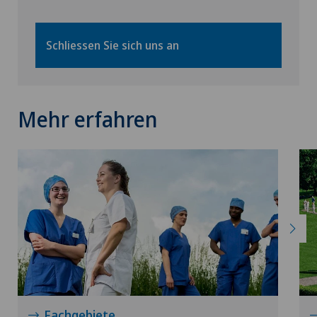
Kniechirurgie
Schliessen Sie sich uns an
Knieprothese | Künstliches Kniegelenk
Mehr erfahren
Knochendichtemessung (Osteodensitometrie)
Knorpelschaden
Koloproktologie
Kopfverletzungen
Krebstherapien und Onkologie
Kreuzbandriss
Fachgebiete