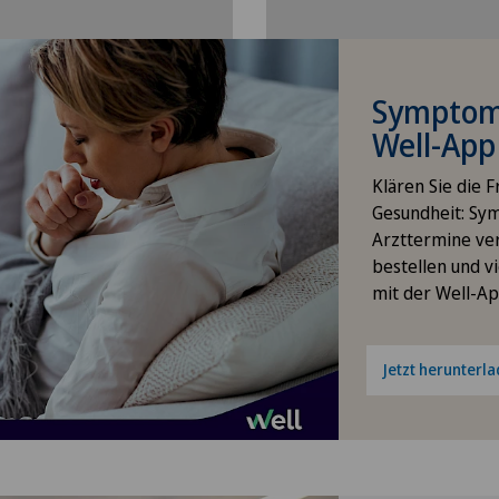
Lug
Hallux Valgus
Lug
Hals-Nasen-Ohren-Heilkunde
Symptom
(HNO)
Well-App
Med
Hämatologie
Klären Sie die 
Gesundheit: Sy
Med
Arzttermine ve
Handchirurgie
bestellen und vi
Med
mit der Well-Ap
Hepatobiliärchirurgie
(Leberchirurgie)
Med
Jetzt herunterl
Hernien (Leistenbrüche)
Med
Hüftarthrose
Med