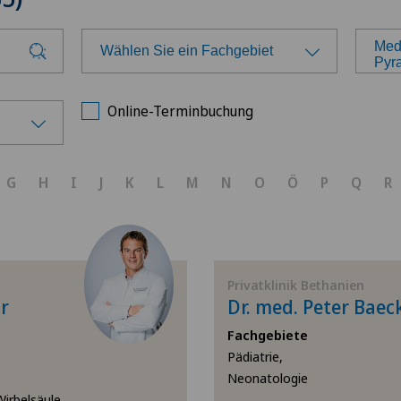
Med
Wählen Sie ein Fachgebiet
Pyr
Wählen Sie ein Fachgebiet
Wäh
Online-Terminbuchung
Achillessehnenriss
Ars
G
H
I
J
K
L
M
N
O
Ö
P
Q
R
Allergologie und Immunologie
Ars
Allgemeine Chirurgie
Ars
Privatklinik Bethanien
Allgemeine Innere Medizin
Ärz
r
Dr. med. Peter Baec
Fachgebiete
Anästhesiologie
Ärz
Pädiatrie,
Neonatologie
Andrologie
Ärz
irbelsäule,