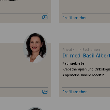
Angiologie
Ärz
Profil ansehen
Aortenchirurgie
Ärz
Arthrose
Ärz
Ästhetische Medizin
Ärz
Privatklinik Bethanien
Dr. med. Basil Alber
Augenchirurgie
Ärz
Fachgebiete
Krebstherapien und Onkologi
Allgemeine Innere Medizin
Bänderriss / Bandverletzung
Bel
Bandscheibenprothese |
Bel
Profil ansehen
Künstliche Bandscheibe
Ble
Bandscheibenvorfall