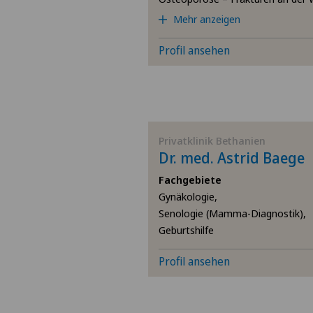
SH
Mehr anzeigen
BS
Profil ansehen
SO
FR
Privatklinik Bethanien
Dr. med. Astrid Baege
TI
Fachgebiete
VS
Gynäkologie,
Senologie (Mamma-Diagnostik),
Geburtshilfe
JU
Profil ansehen