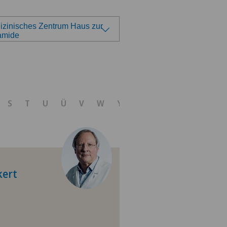
izinisches Zentrum Haus zur
amide
len Sie eine Klinik
 Medica Agno
S
T
U
Ü
V
W
Y
Z
 Medica Bellinzona
 Medica Manno
tezentrum Bümpliz
kert
tezentrum Ittigen
tezentrum Oerlikon