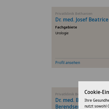
Privatklinik Bethanien
Dr. med. Josef Beatrice
Fachgebiete
Urologie
Profil ansehen
Cookie-Ei
Privatklinik Bethanien
Dr. med. Berend-Tüge
Ihre Gesundhe
Berendsen
nutzt sowohl 