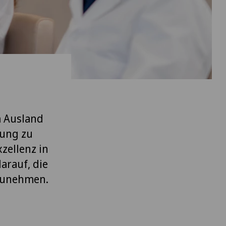
m Ausland
gung zu
zellenz in
arauf, die
fzunehmen.