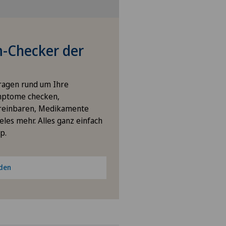
ano
ano Centro
-Checker der
icentre Corgémont
Fragen rund um Ihre
mptome checken,
icentre Courroux
reinbaren, Medikamente
eles mehr. Alles ganz einfach
icentre Courtelary
p.
icentre Moutier
aden
icentre Tavannes
icentre Valbirse