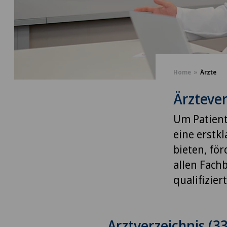
Home
Ärzte
Ärztever
Um Patient
eine erstk
bieten, fö
allen Fach
qualifizie
Arztverzeichnis (3