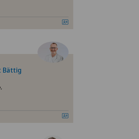
tezentrum Ostermundigen
tezentrum Schönburg
tezentrum Siloah Liebefeld
tezentrum Siloah Murten
t Bättig
tezentrum Solothurn
e,
linzona
linzona Castello
nio