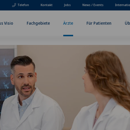
Telefon
Kontakt
Jobs
News / Events
Internati
ss Visio
Fachgebiete
Ärzte
Für Patienten
Üb