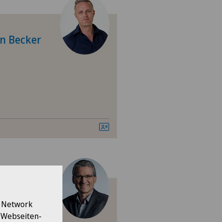
tre Médical Clinique Générale
en Becker
tre Médical Eaux-Vives
tre Médical Montchoisi
tre Médical Valère
tromedico
asso
ro
nica Ars Medica
 Bimmler
l Network
e Webseiten-