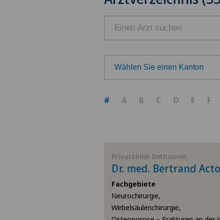
Wählen Sie einen Kanton
Wählen Sie einen Kanton
#
A
B
C
D
E
F
ZH
BE
Privatklinik Bethanien
Dr. med. Bertrand Acto
AG
Fachgebiete
Neurochirurgie,
SG
Wirbelsäulenchirurgie,
Osteoporose – Frakturen an der W