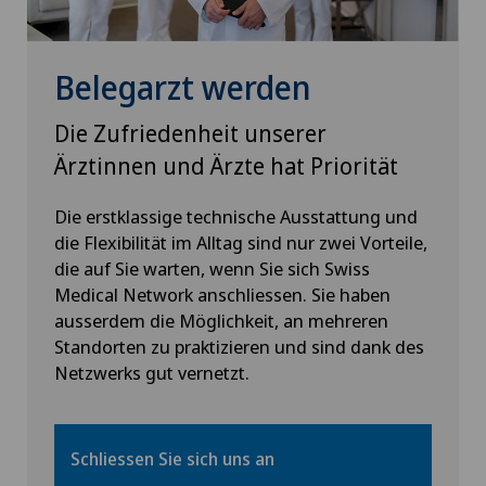
Interventionelle Kardiologie
Interventionelle Radiologie
Belegarzt werden
Die Zufriedenheit unserer
Kalkschulter
Ärztinnen und Ärzte hat Priorität
Kardiologie
Die erstklassige technische Ausstattung und
die Flexibilität im Alltag sind nur zwei Vorteile,
Kinder- und Jugendpsychiatrie
die auf Sie warten, wenn Sie sich Swiss
Medical Network anschliessen. Sie haben
Kinderaugenkrankheiten
ausserdem die Möglichkeit, an mehreren
Standorten zu praktizieren und sind dank des
Kinderwunsch
Netzwerks gut vernetzt.
Kniearthrose (Gonarthrose)
Schliessen Sie sich uns an
Kniearthroskopie