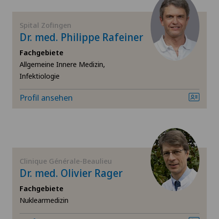
Blenio
Arthrose
Spital Zofingen
Centre Médical Eaux-Vives
Dr. med. Philippe Rafeiner
Ästhetische Medizin
Fachgebiete
Centre Médical Montchoisi
Allgemeine Innere Medizin,
Ästhetische und korrigierende Dermatologie
Infektiologie
Centre Médical Valère
Profil ansehen
Augenchirurgie
Centromedico
Augenentzündungen
Chiasso
Augenlaser-Methoden
Clinique Générale-Beaulieu
Claro
Dr. med. Olivier Rager
Augensprechstunden
Fachgebiete
Clinica Ars Medica
Nuklearmedizin
Bänderriss / Bandverletzung
Clinica Sant'Anna