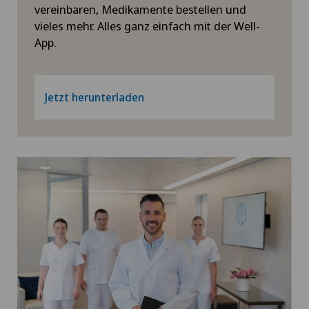
Xundheitszentrum Silvaplana
vereinbaren, Medikamente bestellen und
Hüftarthrose
vieles mehr. Alles ganz einfach mit der Well-
App.
Xundheitszentrum Stein am Rhein
Hüftchirurgie
Xundheitszentrum Wengen
Hüftimpingement
Jetzt herunterladen
Hüftprothese
ICL-Technik
Individuell angepasste Medizinprodukte
Infektiologie
Intermediate Care IMC