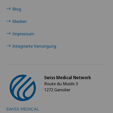
Medizinische Onkologie
Blog
Meniskusriss (Meniskusläsion)
Medien
Minimalinvasive Chirurgie
Impressum
Morton Neurom
Integrierte Versorgung
MRT
Multiple Sklerose (MS)
Swiss Medical Network
Route du Muids 3
Mund- Kiefer- und Gesichtschirurgie
1272 Genolier
Myome