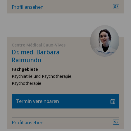
Ellbogenchirurgie
Lugano
Profil ansehen
Endokrinologie
Lugano Centro
Endometriose
Medicentre Corgémont
Centre Médical Eaux-Vives
Dr. med. Barbara
Erektile Dysfunktion
Medicentre Courroux
Raimundo
Erkrankungen der Nebenschilddrüse
Medicentre Courtelary
Fachgebiete
Psychiatrie und Psychotherapie,
Psychotherapie
FEMTO-LASIK-Verfahren
Medicentre Moutier
Fersenschmerzen
Medicentre Tavannes
Termin vereinbaren
Frozen Shoulder
Medicentre Valbirse
Profil ansehen
Fuss- und Sprunggelenkchirurgie