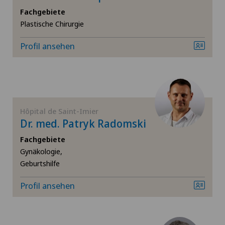
Allgemeine Chirurgie
Fachgebiete
Ärztezentrum Oerlikon
Plastische Chirurgie
SH
Allgemeine Innere Medizin
Ärztezentrum Ostermundigen
Profil ansehen
BS
Alterspsychiatrie
Ärztezentrum Schönburg
SO
Alterssichtigkeit (Presbyopie)
Ärztezentrum Siloah Liebefeld
FR
Anästhesiologie
Hôpital de Saint-Imier
Dr. med. Patryk Radomski
Ärztezentrum Siloah Murten
TI
Andrologie
Fachgebiete
Ärztezentrum Solothurn
Gynäkologie,
VS
Angiographie
Geburtshilfe
Bellinzona
Profil ansehen
JU
Angiologie
Bellinzona Castello
Aortenchirurgie