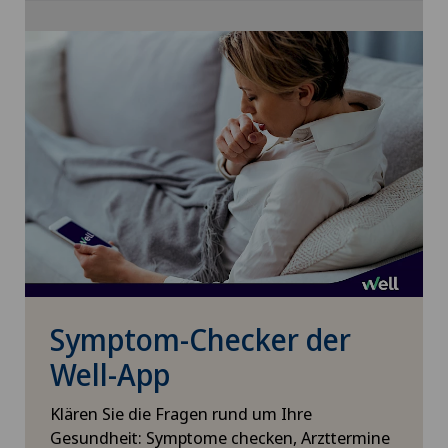
Cookie-Einstellungen
Xundheitszentrum
Handchirurgie
Xundheitszentrum Beromünster
Hausärztliche Untersuchung
Xundheitszentrum Egerkingen
Hepatobiliärchirurgie (Leberchirurgie)
Xundheitszentrum Escholzmatt
Hernien (Leistenbrüche)
Xundheitszentrum Grindelwald
Homöopathie
Xundheitszentrum Reinach
Hornhauterkrankungen
Symptom-Checker der
Xundheitszentrum Schaffhausen
Well-App
Hornhauttransplantation
Xundheitszentrum Seewadel
Klären Sie die Fragen rund um Ihre
Hornhautverkrümmung (Astigmatismus)
Gesundheit: Symptome checken, Arzttermine