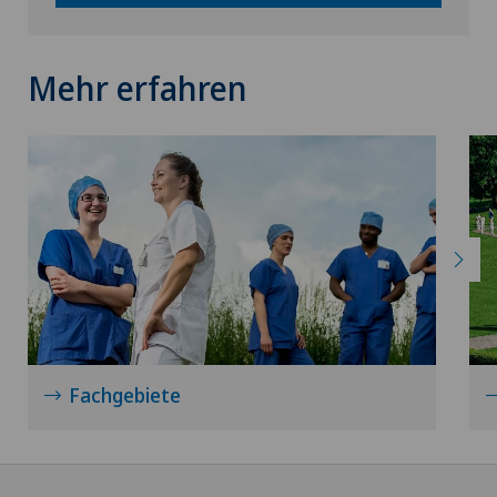
Kniechirurgie
Mehr erfahren
Knieprothese | Künstliches Kniegelenk
Knochendichtemessung (Osteodensitometrie)
Knorpelschaden
Koloproktologie
Kopfverletzungen
Fachgebiete
Krebstherapien und Onkologie
Kreuzbandriss