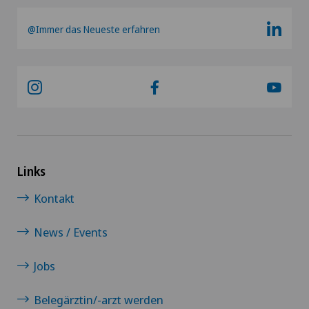
Kurzsichtigkeit (Myopie)
@Immer das Neueste erfahren
Labor
LBV-Verfahren
Lymphologie
Links
Magenchirurgie
Kontakt
Mako
News / Events
Mammographie
Jobs
Medizinische Grundversorgung
Belegärztin/-arzt werden