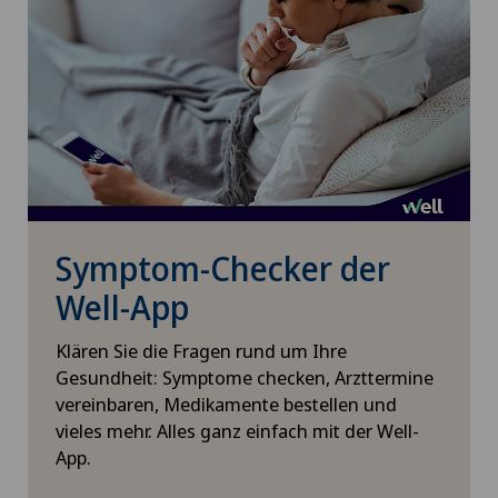
Xundheitszentrum
Handchirurgie
Xundheitszentrum Beromünster
Hausärztliche Untersuchung
Xundheitszentrum Egerkingen
Hepatobiliärchirurgie (Leberchirurgie)
Xundheitszentrum Escholzmatt
Hernien (Leistenbrüche)
Symptom-Checker der
Xundheitszentrum Grindelwald
Homöopathie
Well-App
Xundheitszentrum Reinach
Klären Sie die Fragen rund um Ihre
Hornhauterkrankungen
Gesundheit: Symptome checken, Arzttermine
Xundheitszentrum Schaffhausen
vereinbaren, Medikamente bestellen und
Hornhauttransplantation
vieles mehr. Alles ganz einfach mit der Well-
Xundheitszentrum Seewadel
App.
Hornhautverkrümmung (Astigmatismus)