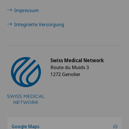
Medizinische Onkologie
Impressum
Meniskusriss (Meniskusläsion)
Integrierte Versorgung
Minimalinvasive Chirurgie
Morton Neurom
Swiss Medical Network
Route du Muids 3
MRT
1272 Genolier
Multiple Sklerose (MS)
Mund- Kiefer- und Gesichtschirurgie
Myome
Google Maps