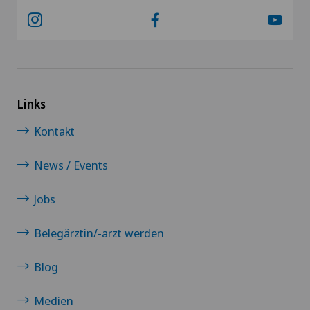
Kurzsichtigkeit (Myopie)
Labor
LBV-Verfahren
Links
Kontakt
Lymphologie
News / Events
Magenchirurgie
Jobs
Mako
Belegärztin/-arzt werden
Mammographie
Blog
Medizinische Grundversorgung
Medien