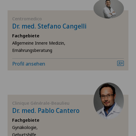
Chiropraktik
Cugnasco
Centromedico
Dr. med. Stefano Cangelli
Computertomographie
Faido
Fachgebiete
CyberKnife® System
Hôpital de La Providence
Allgemeine Innere Medizin,
Ernährungsberatung
Da Vinci
Hôpital de Moutier
Profil ansehen
Dermatologie und Venerologie
Hôpital de Saint-Imier
Diabetologie
Internationale Patienten
Clinique Générale-Beaulieu
Dickdarmchirurgie
Ladies Permanence Stadelhofen
Dr. med. Pablo Cantero
Fachgebiete
Dünndarmchirurgie
Locarno
Gynäkologie,
Geburtshilfe