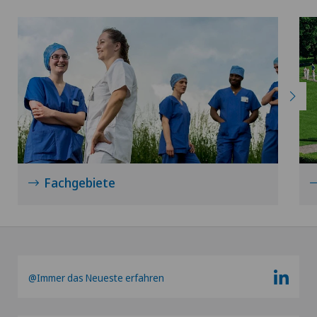
Kniechirurgie
Knieprothese | Künstliches Kniegelenk
Knochendichtemessung (Osteodensitometrie)
Knorpelschaden
Fachgebiete
Koloproktologie
Kopfverletzungen
Krebstherapien und Onkologie
@Immer das Neueste erfahren
Kreuzbandriss