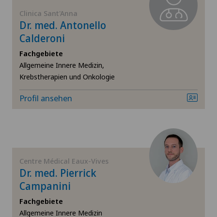
Blenio
Clinica Sant'Anna
Arthrose
Dr. med. Antonello
Centre Médical Eaux-Vives
Calderoni
Ästhetische Medizin
Fachgebiete
Centre Médical Montchoisi
Allgemeine Innere Medizin,
Ästhetische und korrigierende Dermatologie
Krebstherapien und Onkologie
Centre Médical Valère
Augenchirurgie
Profil ansehen
Centromedico
Augenentzündungen
Chiasso
Augenlaser-Methoden
Centre Médical Eaux-Vives
Claro
Dr. med. Pierrick
Augensprechstunden
Campanini
Clinica Ars Medica
Fachgebiete
Bänderriss / Bandverletzung
Allgemeine Innere Medizin
Clinica Sant'Anna