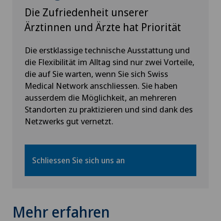
Interventionelle Kardiologie
Die Zufriedenheit unserer
Ärztinnen und Ärzte hat Priorität
Interventionelle Radiologie
Die erstklassige technische Ausstattung und
Kalkschulter
die Flexibilität im Alltag sind nur zwei Vorteile,
die auf Sie warten, wenn Sie sich Swiss
Medical Network anschliessen. Sie haben
Kardiologie
ausserdem die Möglichkeit, an mehreren
Standorten zu praktizieren und sind dank des
Kinder- und Jugendpsychiatrie
Netzwerks gut vernetzt.
Kinderaugenkrankheiten
Schliessen Sie sich uns an
Kinderwunsch
Kniearthrose (Gonarthrose)
Mehr erfahren
Kniearthroskopie