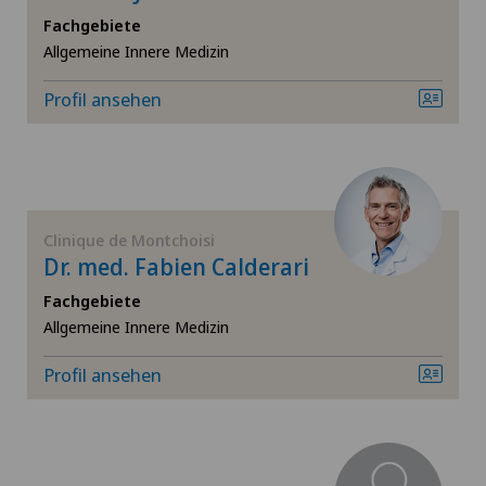
Allgemeine Chirurgie
Fachgebiete
Ärztezentrum Oerlikon
Allgemeine Innere Medizin
SH
Allgemeine Innere Medizin
Ärztezentrum Ostermundigen
Profil ansehen
BS
Alterspsychiatrie
Ärztezentrum Schönburg
SO
Alterssichtigkeit (Presbyopie)
Ärztezentrum Siloah Liebefeld
FR
Anästhesiologie
Clinique de Montchoisi
Dr. med. Fabien Calderari
Ärztezentrum Siloah Murten
TI
Andrologie
Fachgebiete
Ärztezentrum Solothurn
Allgemeine Innere Medizin
VS
Angiographie
Profil ansehen
Bellinzona
JU
Angiologie
Bellinzona Castello
Aortenchirurgie