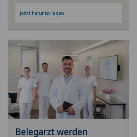
Xundheitszentrum Silvaplana
Hüftarthrose
Jetzt herunterladen
Xundheitszentrum Stein am Rhein
Hüftchirurgie
Xundheitszentrum Wengen
Hüftimpingement
Hüftprothese
ICL-Technik
Individuell angepasste Medizinprodukte
Infektiologie
Intermediate Care IMC
Belegarzt werden