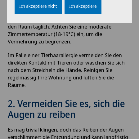
wöchentlich bei 60°C. Vermeiden Sie Teppiche,
Ich akzeptiere nicht
Ich akzeptiere
Teppichböden und Plüschtiere im Schlafzimmer.
Verwenden Sie milbendichte Bezüge und lüften Sie
den Raum täglich. Achten Sie eine moderate
Zimmertemperatur (18-19°C) ein, um die
Vermehrung zu begrenzen.
Im Falle einer Tierhaarallergie vermeiden Sie den
direkten Kontakt mit Tieren oder waschen Sie sich
nach dem Streicheln die Hände. Reinigen Sie
regelmässig Ihre Wohnung und lüften Sie die
Räume.
2. Vermeiden Sie es, sich die
Augen zu reiben
Es mag trivial klingen, doch das Reiben der Augen
verschlimmert die Entzündung und kann langfristig