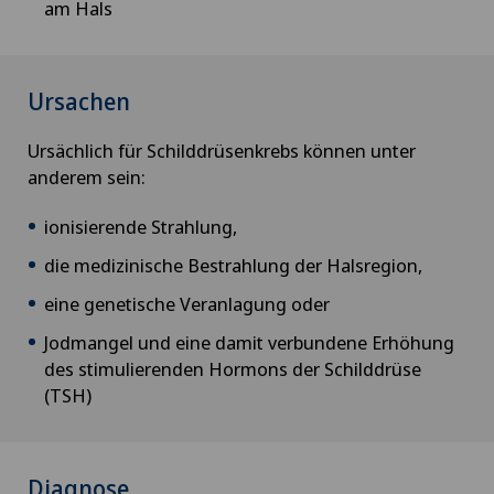
am Hals
Brustkrebs
Check-up
Ursachen
Ursächlich für Schilddrüsenkrebs können unter
Check-up für Frauen
anderem sein:
Check-Up für Sportler
ionisierende Strahlung,
die medizinische Bestrahlung der Halsregion,
Check-up für Unternehmen
eine genetische Veranlagung oder
Chiropraktik
Jodmangel und eine damit verbundene Erhöhung
des stimulierenden Hormons der Schilddrüse
Computertomographie
(TSH)
CyberKnife® System
Diagnose