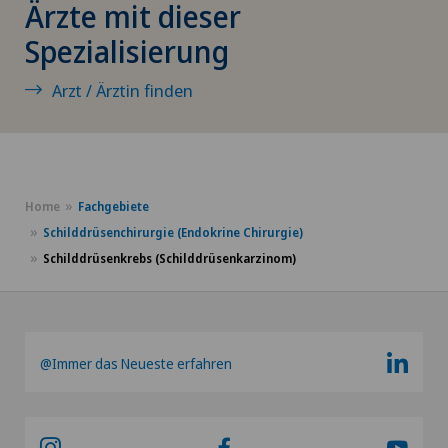
Ärzte mit dieser
Hämorrhoiden
Spezialisierung
Handchirurgie
Arzt / Ärztin finden
Hausärztliche Untersuchung
Hepatobiliärchirurgie (Leberchirurgie)
Home
Fachgebiete
Hernien (Leistenbrüche)
Schilddrüsenchirurgie (Endokrine Chirurgie)
Schilddrüsenkrebs (Schilddrüsenkarzinom)
Hochintensiver fokussierter Ultraschall (HIFU)
Homöopathie
@Immer das Neueste erfahren
Hornhauterkrankungen
Hornhauttransplantation