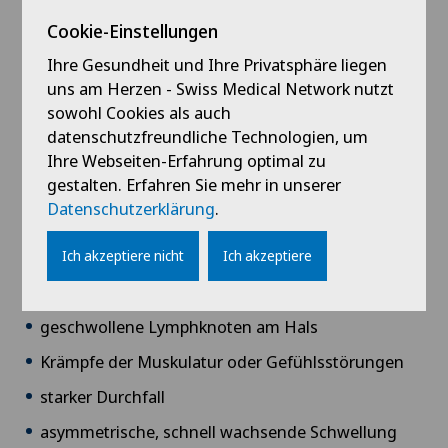
Babymoon im Swiss Medical Network
Schilddrüsenkrebs können sein:
Cookie-Einstellungen
Bänderriss / Bandverletzung
Ihre Gesundheit und Ihre Privatsphäre liegen
anhaltende Heiserkeit
uns am Herzen - Swiss Medical Network nutzt
das sogenannte Horner-Syndrom, welches
Bandscheibenprothese | Künstliche
sowohl Cookies als auch
aufgrund von Schädigungen der Nervenbahnen
Bandscheibe
datenschutzfreundliche Technologien, um
entsteht; hierbei ist die Pupille eines Auges
Ihre Webseiten-Erfahrung optimal zu
verengt, der Augapfel dieses Auges eingesunken
gestalten. Erfahren Sie mehr in unserer
Bandscheibenvorfall
und das Augenlid des betroffenen Auges hängt
Datenschutzerklärung
.
herab.
Bandscheibenvorfall Brustwirbelsäule
Atembeschwerden
Ich akzeptiere nicht
Ich akzeptiere
Schluckbeschwerden
Bandscheibenvorfall Halswirbelsäule –
Zervikale Diskushernie
geschwollene Lymphknoten am Hals
Krämpfe der Muskulatur oder Gefühlsstörungen
Bandscheibenvorfall Lendenwirbelsäule (LWS)
starker Durchfall
Beckenbindung / Rebozo
asymmetrische, schnell wachsende Schwellung