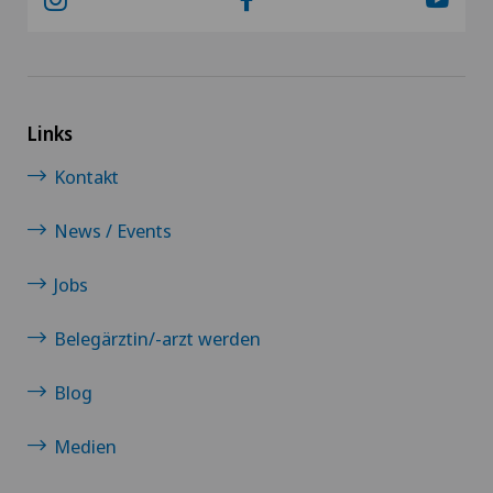
Hornhautverkrümmung (Astigmatismus)
Hüftarthrose
Links
Kontakt
Hüftchirurgie
News / Events
Hüftimpingement
Jobs
Hüftprothese
Belegärztin/-arzt werden
Hypnotische Massage
Blog
ICL-Technik
Medien
Individuell angepasste Medizinprodukte