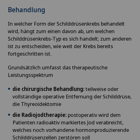
Behandlung
Erwachsenenpsychiatrie
In welcher Form der Schilddrüsenkrebs behandelt
FEMTO-LASIK-Verfahren
wird, hängt zum einen davon ab, um welchen
Schilddrüsenkrebs-Typ es sich handelt; zum anderen
ist zu entscheiden, wie weit der Krebs bereits
Fersenschmerzen
fortgeschritten ist.
Frozen Shoulder
Grundsätzlich umfasst das therapeutische
Leistungsspektrum
Fuss- und Sprunggelenkchirurgie
die chirurgische Behandlung:
teilweise oder
vollständige operative Entfernung der Schilddrüse,
Gallenchirurgie
die Thyreoidektomie
Gastroenterologie und Hepatologie
die Radiojodtherapie:
postoperativ wird dem
Patienten radioaktiv markiertes Jod verabreicht,
welches noch vorhandene hormonproduzierende
Geburt: Alles, was Sie wissen müssen
Schilddrüsenzellen zerstören soll