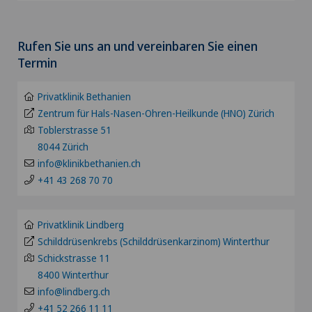
Clinica Ars Medica
Wählen Sie einen Kanton
Akromioklavikuläre Dislokation
Rufen Sie uns an und vereinbaren Sie einen
Clinica Sant'Anna
ZH
Termin
Akromioplastik
Clinique de Valère
BE
Privatklinik Bethanien
Akupunktur
Zentrum für Hals-Nasen-Ohren-Heilkunde (HNO) Zürich
Clinique Générale Ste-Anne
Toblerstrasse 51
LU
Akutgeriatrie
8044 Zürich
Hôpital de Moutier
info@klinikbethanien.ch
AG
+41 43 268 70 70
Allergologie und Immunologie
Hôpital de Saint-Imier
SG
Allgemeine Chirurgie
Privatklinik Lindberg
Internationale Patienten
Schilddrüsenkrebs (Schilddrüsenkarzinom) Winterthur
SH
Schickstrasse 11
Allgemeine Innere Medizin
Privatklinik Belair
8400 Winterthur
BS
info@lindberg.ch
Alter G
Privatklinik Bethanien
+41 52 266 11 11