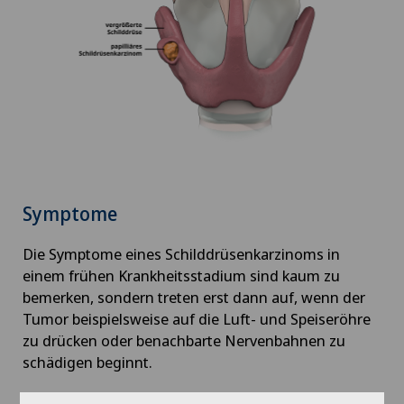
Arthrose
Ästhetische Medizin
Ästhetische und korrigierende Dermatologie
Augenchirurgie
Augenentzündungen
Symptome
Die Symptome eines Schilddrüsenkarzinoms in
Augenlaser-Methoden
einem frühen Krankheitsstadium sind kaum zu
bemerken, sondern treten erst dann auf, wenn der
Augensprechstunden
Tumor beispielsweise auf die Luft- und Speiseröhre
zu drücken oder benachbarte Nervenbahnen zu
Ayurvedische Massage
schädigen beginnt.
Mögliche Anzeigen für das Vorliegen von