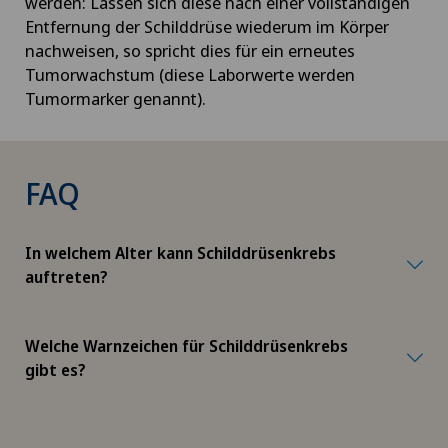
werden: Lassen sich diese nach einer vollständigen
Entfernung der Schilddrüse wiederum im Körper
Grüner Star (Glaukom)
nachweisen, so spricht dies für ein erneutes
Tumorwachstum (diese Laborwerte werden
Gynäkologie
Tumormarker genannt).
Gynäkologische Onkologie
FAQ
Gynäkologische Untersuchungen
Haartransplantation
In welchem Alter kann Schilddrüsenkrebs
auftreten?
Hallux Valgus
Welche Warnzeichen für Schilddrüsenkrebs
Hals-Nasen-Ohren-Heilkunde (HNO)
gibt es?
Hämatologie