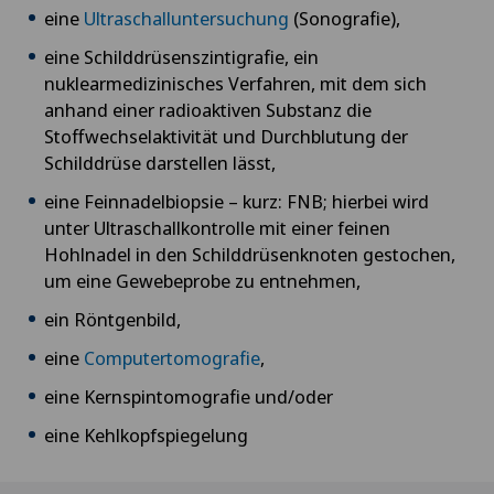
Ellbogenchirurgie
eine
Ultraschalluntersuchung
(Sonografie),
eine Schilddrüsenszintigrafie, ein
Endokrinologie
nuklearmedizinisches Verfahren, mit dem sich
anhand einer radioaktiven Substanz die
Endometriose
Stoffwechselaktivität und Durchblutung der
Schilddrüse darstellen lässt,
Entzündungen der Schilddrüse (Hashimoto)
eine Feinnadelbiopsie – kurz: FNB; hierbei wird
unter Ultraschallkontrolle mit einer feinen
Erektile Dysfunktion
Hohlnadel in den Schilddrüsenknoten gestochen,
um eine Gewebeprobe zu entnehmen,
Ergotherapie
ein Röntgenbild,
eine
Computertomografie
,
Ericksonsche Hypnose
eine Kernspintomografie und/oder
Erkrankungen der Nebenschilddrüse
eine Kehlkopfspiegelung
Ernährungsberatung