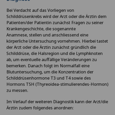
Da Vinci
Bei Verdacht auf das Vorliegen von
Schilddrüsenkrebs wird der Arzt oder die Ärztin dem
Dermatologie und Venerologie
Patienten/der Patientin zunächst Fragen zu seiner
Krankengeschichte, die sogenannte
Diabetologie
Anamnese, stellen und anschliessend eine
körperliche Untersuchung vornehmen. Hierbei tastet
DIAfit – Diabetes and Exercise Program
der Arzt oder die Ärztin zunächst gründlich die
Schilddrüse, die Halsregion und die Lymphknoten
ab, um eventuelle auffällige Veränderungen zu
Dickdarmchirurgie
bemerken. Danach folgt im Normalfall eine
Blutuntersuchung, um die Konzentration der
Dünndarmchirurgie
Schilddrüsenhormone T3 und T4 sowie des
Hormons TSH (Thyreoidea-stimulierendes-Hormon)
Einzelcoaching / Typberatung
zu messen.
Im Verlauf der weiteren Diagnostik kann der Arzt/die
Ejakulationsstörungen
Ärztin zudem folgendes anordnen: