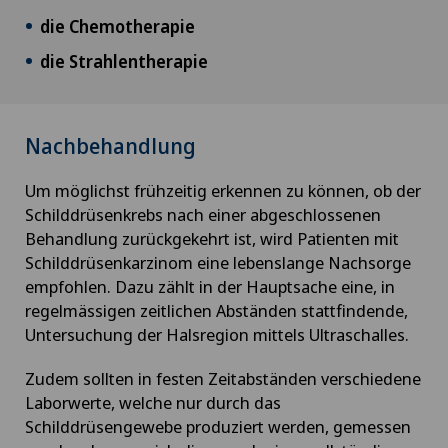
Geburtshilfe
die Chemotherapie
die Strahlentherapie
Gefässchirurgie
Gefässinterventionen und endovaskuläre
Nachbehandlung
Therapien
Um möglichst frühzeitig erkennen zu können, ob der
Geriatrie (Altersmedizin)
Schilddrüsenkrebs nach einer abgeschlossenen
Behandlung zurückgekehrt ist, wird Patienten mit
Schilddrüsenkarzinom eine lebenslange Nachsorge
GLA:D® Programm
empfohlen. Dazu zählt in der Hauptsache eine, in
regelmässigen zeitlichen Abständen stattfindende,
Glaskörperveränderungen
Untersuchung der Halsregion mittels Ultraschalles.
Globale Neukonditionierung
Zudem sollten in festen Zeitabständen verschiedene
Laborwerte, welche nur durch das
Grauer Star (Katarakt)
Schilddrüsengewebe produziert werden, gemessen