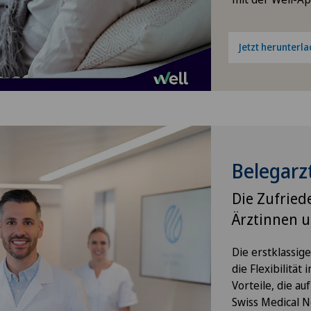
Bänderriss / Bandverletzung
Jetzt herunterl
Bandscheibenprothese |
Künstliche Bandscheibe
Bandscheibenvorfall
Bandscheibenvorfall
Belegarz
Brustwirbelsäule
Die Zufried
Bandscheibenvorfall
Ärztinnen u
Halswirbelsäule – Zervikale
Diskushernie
Die erstklassig
die Flexibilität 
Bandscheibenvorfall
Vorteile, die au
Lendenwirbelsäule (LWS)
Swiss Medical N