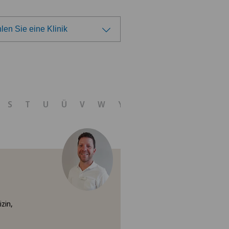
en Sie eine Klinik
len Sie eine Klinik
tezentrum Solothurn
S
T
U
Ü
V
W
Y
Z
nica Ars Medica
nica Sant'Anna
nique de Genolier
nique Générale-Beaulieu
zin,
ital de La Providence