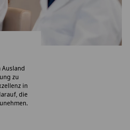
m Ausland
gung zu
zellenz in
arauf, die
fzunehmen.