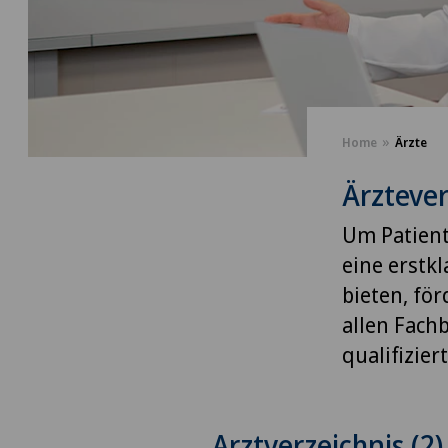
Home
Ärzte
Ärztever
Um Patient
eine erstk
bieten, fö
allen Fach
qualifizie
Arztverzeichnis (2)