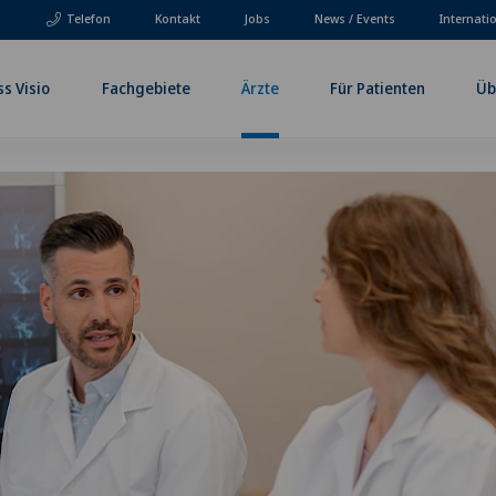
Telefon
Kontakt
Jobs
News / Events
Internati
ss Visio
Fachgebiete
Ärzte
Für Patienten
Üb