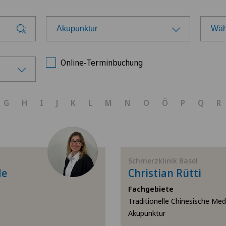
Akupunktur
Wähl
Wählen Sie ein Fachgebiet
Wäh
Online-Terminbuchung
Achillessehnenriss
Ärz
G
H
I
J
K
L
M
N
O
Ö
P
Q
R
Adipositas und Übergewicht
Cli
Akromioplastik
Cli
Schmerzklinik Basel
Akupunktur
Cli
de
Christian Rütti
Fachgebiete
Akutgeriatrie
Cli
Traditionelle Chinesische Medi
Akupunktur
Allergologie und Immunologie
Hôp