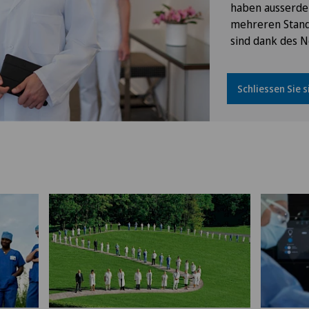
haben ausserdem
Brustkrebs
mehreren Stand
sind dank des N
Check-up
Schliessen Sie s
Check-up für Frauen
Chiropraktik
Computertomographie
CyberKnife® System
Da Vinci
Dermatologie und Venerologie