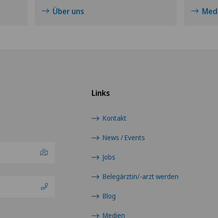
Diabetologie
Über uns
Medi
Dickdarmchirurgie
Dünndarmchirurgie
Ellbogenchirurgie
Links
Endokrinologie
Kontakt
Endometriose
News / Events
Jobs
Erektile Dysfunktion
Belegärztin/-arzt werden
Erkrankungen der
Blog
Nebenschilddrüse
Medien