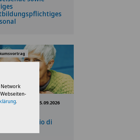
iges
tbildungspflichtiges
sonal
ikumsvortrag
l Network
e Webseiten-
klärung
.
8:30 - 20:30
15.09.2026
linica Sant'Anna
iani e il rischio di
ere