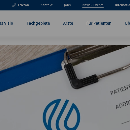
Telefon
Kontakt
Jobs
News / Events
Internati
ss Visio
Fachgebiete
Ärzte
Für Patienten
Üb