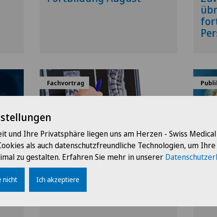
übr
for
Per
Fachvortrag
Publ
nstellungen
it und Ihre Privatsphäre liegen uns am Herzen - Swiss Medica
Cookies als auch datenschutzfreundliche Technologien, um Ihr
imal zu gestalten. Erfahren Sie mehr in unserer
Datenschutzer
6
16:00 - 20:00
10.09.2026
1
Clinica Ars Medica
C
 nicht
Ich akzeptiere
Simposio di perinatologia
Anz
cad