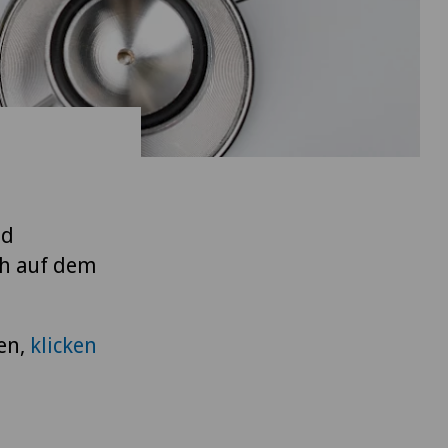
nd
ch auf dem
en,
klicken