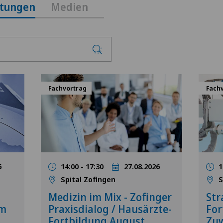
ltungen
Medien
Fachvortrag
Fach
6
14:00 - 17:30
27.08.2026
1
Spital Zofingen
S
Medizin im Mix - Zofinger
Str
mm
Praxisdialog / Hausärzte-
For
Fortbildung August
Zuw