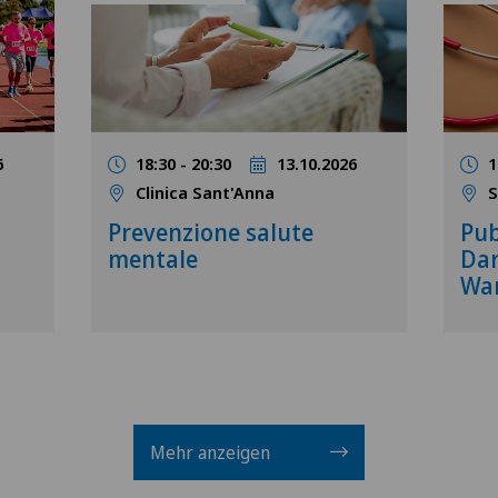
6
18:30 - 20:30
13.10.2026
1
Clinica Sant'Anna
S
z
Prevenzione salute
Pub
mentale
Dar
Wa
Mehr anzeigen