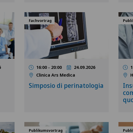
Fachvortrag
Publ
6
16:00 - 20:00
24.09.2026
1
Clinica Ars Medica
H
Simposio di perinatologia
Ins
com
quo
Publikumsvortrag
Publ