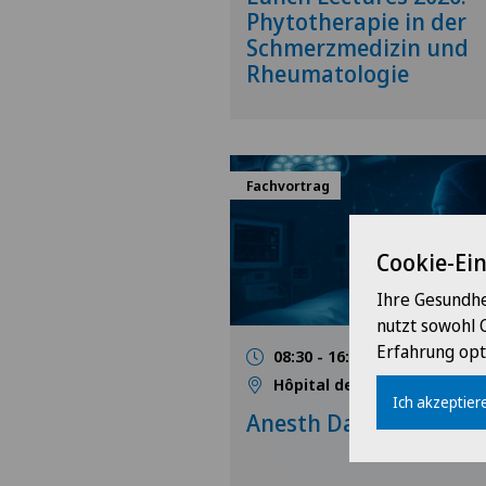
Phytotherapie in der
Schmerzmedizin und
Rheumatologie
Fachvortrag
Cookie-Ei
Ihre Gesundhe
nutzt sowohl 
Erfahrung opt
08:30 - 16:30
05.09.202
Hôpital de La Providence
Ich akzeptiere
Anesth Day 2026