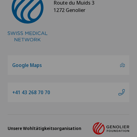
Route du Muids 3
1272 Genolier
Genolier Management + Services
Genolier Patient Services
Hôpital de la Providence
Ladies Permanence Stadelhofen
Google Maps
Medicentre Tavannes
+41 43 268 70 70
Medizinisches Zentrum Biel (MZB)
Physiotherapie Solothurn AG
Unsere Wohltätigkeitsorganisation
Privatklinik Belair