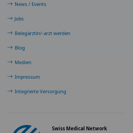
Clinica Sant Anna
News / Events
Jobs
Clinique de Genolier
Belegärztin/-arzt werden
Clinique de Montchoisi
Blog
Clinique de Valère
Medien
Clinique Générale-Beaulieu
Impressum
Clinique Générale Ste-Anne
Integrierte Versorgung
Clinique Montbrillant
Clinique Valmont
Swiss Medical Network
Genolier Innovation Hub SA