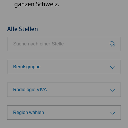
ganzen Schweiz.
Alle Stellen
Berufsgruppe
Berufsgruppe
Radiologie VIVA
Ärzte
Wählen Sie eine Klinik
Belegärzte
Region wählen
Swiss Medical Network
Region wählen
Direktion