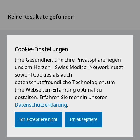
Ärzteteam Seewadel
Keine Resultate gefunden
Westschweiz
Logistik
Ärztezentrum Oerlikon
Tessin
Medizin
Ärztezentrum Siloah Liebefeld
Cookie-Einstellungen
Deutschschweiz
Patientenservice
@Immer das Neueste erfahren
Ärztezentrum Siloah Murten
Ihre Gesundheit und Ihre Privatsphäre liegen
uns am Herzen - Swiss Medical Network nutzt
Verwaltung
sowohl Cookies als auch
Ärztezentrum Solothurn
datenschutzfreundliche Technologien, um
Praktikanten & Lernende
Ihre Webseiten-Erfahrung optimal zu
Centre Médico-Chirurgical des Eaux-Vives
gestalten. Erfahren Sie mehr in unserer
Datenschutzerklärung
.
Centro Medico Blenio
Links
Ich akzeptiere nicht
Ich akzeptiere
Clinica Ars Medica
Kontakt