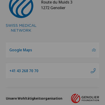
Route du Muids 3
1272 Genolier
Genolier Management + Services
Genolier Patient Services
Hôpital de la Providence
Ladies Permanence Stadelhofen
Google Maps
Medicentre Tavannes
+41 43 268 70 70
Medizinisches Zentrum Biel (MZB)
Physiotherapie Solothurn AG
Unsere Wohltätigkeitsorganisation
Privatklinik Belair