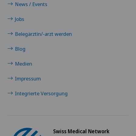
Clinica Sant Anna
News / Events
Jobs
Clinique de Genolier
Belegärztin/-arzt werden
Clinique de Montchoisi
Blog
Clinique de Valère
Medien
Clinique Générale-Beaulieu
Impressum
Clinique Générale Ste-Anne
Integrierte Versorgung
Clinique Montbrillant
Clinique Valmont
Swiss Medical Network
Genolier Innovation Hub SA