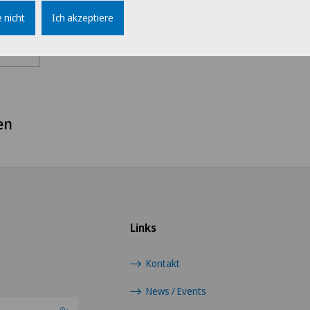
 nicht
Ich akzeptiere
Berufsgruppe
Wähl
Ärzte
Swis
Belegärzte
Ärz
en
Direktion
Ärzt
Logistik
Ärzt
Medizin
Ärzt
Links
Patientenservice
Ärzt
Kontakt
Verwaltung
News / Events
Cent
Eaux