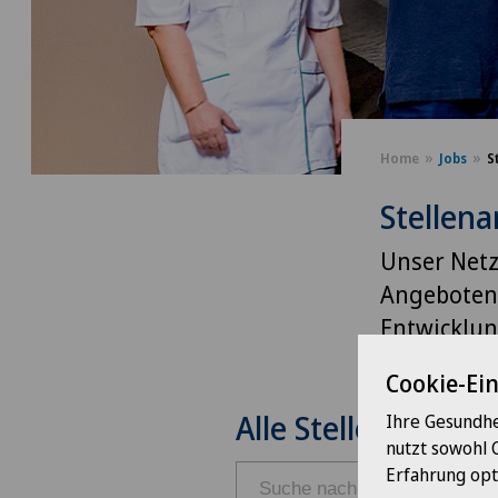
Home
Jobs
S
Stellen
Unser Netzw
Angeboten 
Entwicklun
Cookie-Ei
Alle Stellen
Ihre Gesundhe
nutzt sowohl 
Erfahrung opt