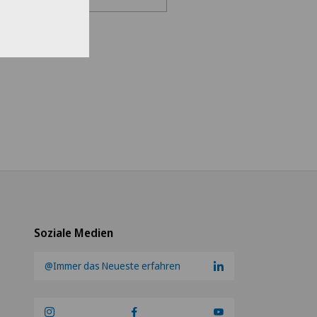
en Sie eine Klinik
s Medical Network
teteam Seewadel
ezentrum Oerlikon
ezentrum Siloah Liebefeld
ezentrum Siloah Murten
Soziale Medien
ezentrum Solothurn
@Immer das Neueste erfahren
re Médico-Chirurgical des
-Vives