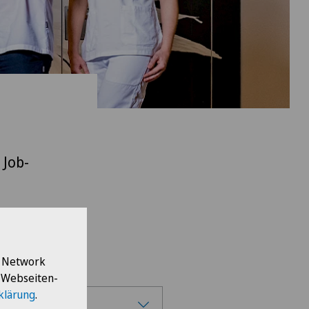
 Job-
l Network
e Webseiten-
klärung
.
 Cure Sagl