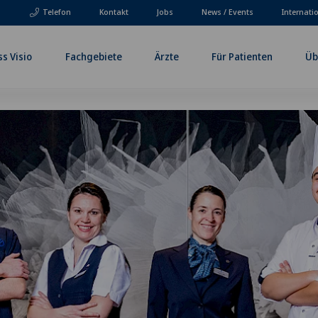
Telefon
Kontakt
Jobs
News / Events
Internati
ss Visio
Fachgebiete
Ärzte
Für Patienten
Üb