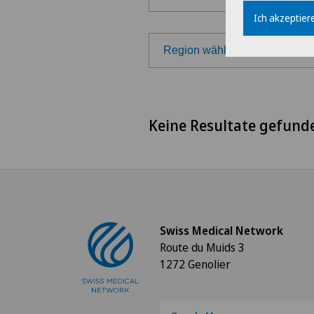
Ich akzeptiere
Region wählen
Region wählen
Keine Resultate gefund
Westschweiz
Tessin
Deutschschweiz
Swiss Medical Network
Route du Muids 3
1272 Genolier