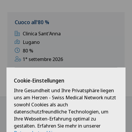
Ärzteteam Seewadel
Westschweiz
Logistik
Cuoco all'80 %
Ärztezentrum Oerlikon
Tessin
Medizin
Clinica Sant'Anna
Ärztezentrum Siloah Liebefeld
Lugano
Deutschschweiz
Patientenservice
80 %
Ärztezentrum Siloah Murten
1° settembre 2026
Verwaltung
Ärztezentrum Solothurn
Mehr erfahren
Praktikanten & Lernende
Cookie-Einstellungen
Centre Médico-Chirurgical des Eaux-Vives
Ihre Gesundheit und Ihre Privatsphäre liegen
uns am Herzen - Swiss Medical Network nutzt
Centro Medico Blenio
sowohl Cookies als auch
datenschutzfreundliche Technologien, um
@Immer das Neueste erfahren
Ihre Webseiten-Erfahrung optimal zu
Clinica Ars Medica
gestalten. Erfahren Sie mehr in unserer