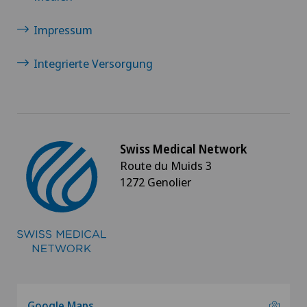
Impressum
Genolier Management + Services
Integrierte Versorgung
Genolier Patient Services
Hôpital de la Providence
Ladies Permanence Stadelhofen
Swiss Medical Network
Route du Muids 3
Medicentre Tavannes
1272 Genolier
Medizinisches Zentrum Biel (MZB)
Physiotherapie Solothurn AG
Privatklinik Belair
Google Maps