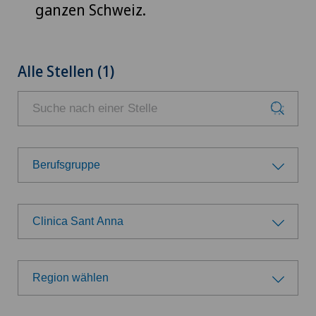
ganzen Schweiz.
Alle Stellen (1)
Berufsgruppe
Berufsgruppe
Clinica Sant Anna
Ärzte
Wählen Sie eine Klinik
Belegärzte
Region wählen
Swiss Medical Network
Region wählen
Direktion