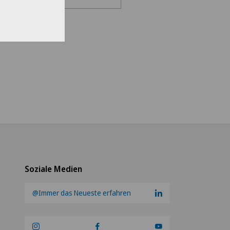
en Sie eine Klinik
s Medical Network
teteam Seewadel
ezentrum Oerlikon
ezentrum Siloah Liebefeld
ezentrum Siloah Murten
Soziale Medien
ezentrum Solothurn
@Immer das Neueste erfahren
re Médico-Chirurgical des
-Vives