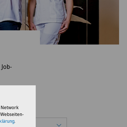
 Job-
l Network
e Webseiten-
klärung
.
enpraxis Ittigen