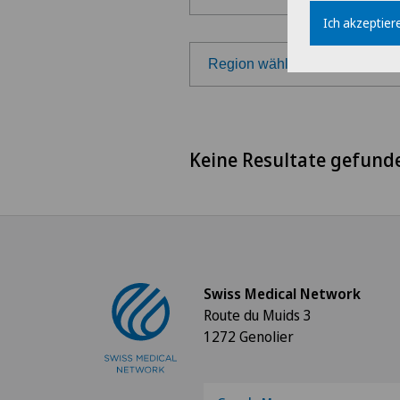
Ich akzeptiere
Region wählen
Region wählen
Keine Resultate gefund
Westschweiz
Tessin
Deutschschweiz
Swiss Medical Network
Route du Muids 3
1272 Genolier