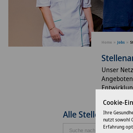
Home
Jobs
S
Stellen
Unser Netzw
Angeboten 
Entwicklun
Cookie-Ei
Alle Stellen
Ihre Gesundhe
nutzt sowohl 
Erfahrung opt