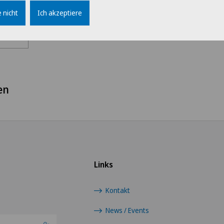
 nicht
Ich akzeptiere
Berufsgruppe
Wähl
Ärzte
Swis
Belegärzte
Ärz
en
Direktion
Ärzt
Logistik
Ärzt
Medizin
Ärzt
Links
Patientenservice
Ärzt
Kontakt
Verwaltung
News / Events
Cent
Eaux