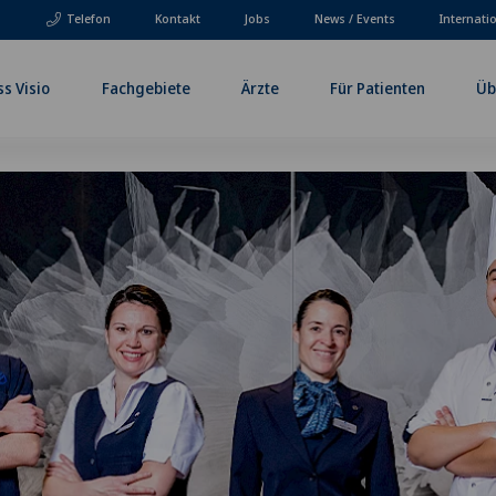
Telefon
Kontakt
Jobs
News / Events
Internati
ss Visio
Fachgebiete
Ärzte
Für Patienten
Üb