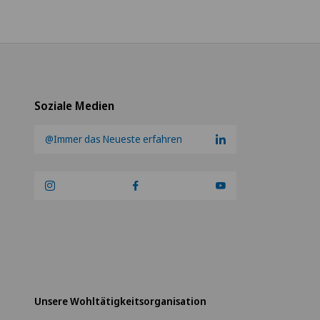
ro Medico Blenio
ica Ars Medica
Soziale Medien
ica Sant Anna
@Immer das Neueste erfahren
ique de Genolier
ique de Montchoisi
ique de Valère
ique Générale-Beaulieu
Unsere Wohltätigkeitsorganisation
ique Générale Ste-Anne