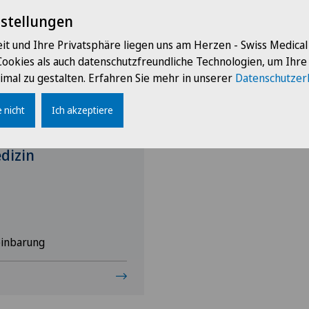
nstellungen
Berufsgruppe
Wähl
it und Ihre Privatsphäre liegen uns am Herzen - Swiss Medica
Cookies als auch datenschutzfreundliche Technologien, um Ihr
Ärzte
Swis
imal zu gestalten. Erfahren Sie mehr in unserer
Datenschutzer
Belegärzte
Ärz
 nicht
Ich akzeptiere
sistenz für
Direktion
Ärzt
dizin
Logistik
Ärzt
Medizin
Ärzt
einbarung
Patientenservice
Ärzt
Verwaltung
Cent
Eaux