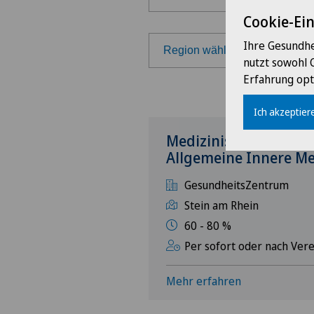
Cookie-Ei
Ihre Gesundhe
Region wählen
nutzt sowohl 
Erfahrung opt
Region wählen
Ich akzeptiere
Westschweiz
Medizinische Praxisas
Allgemeine Innere Me
Tessin
GesundheitsZentrum
Deutschschweiz
Stein am Rhein
60 - 80 %
Per sofort oder nach Ver
Mehr erfahren