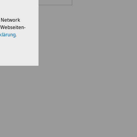
en Sie eine Klinik
l Network
e Webseiten-
s Medical Network
klärung
.
teteam Seewadel
ezentrum Oerlikon
ezentrum Siloah Liebefeld
ezentrum Siloah Murten
ezentrum Solothurn
re Médico-Chirurgical des
-Vives