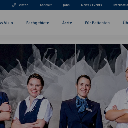
Telefon
Kontakt
Jobs
News / Events
Internati
ss Visio
Fachgebiete
Ärzte
Für Patienten
Üb