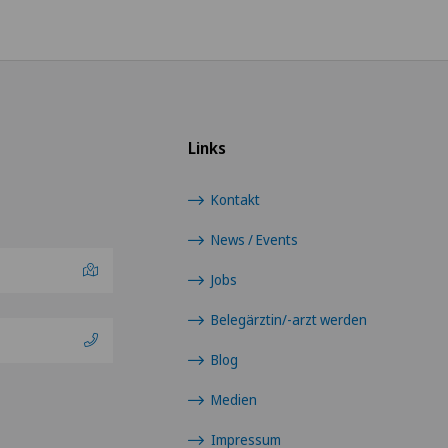
Praktikanten & Lernende
Cent
Clin
Links
Clin
Kontakt
Clin
News / Events
Clin
Jobs
Belegärztin/-arzt werden
Clin
Blog
Clin
Medien
Clin
Impressum