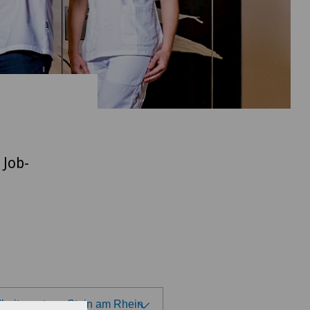
 Job-
heitszentrum Stein am Rhein