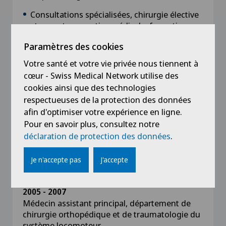
Consultations spécialisées, chirurgie élective
et urgente, expertise médicale, formation
postdoctorale de médecine interne
Paramètres des cookies
Votre santé et votre vie privée nous tiennent à
2007 - 2009
Chef de clinique, département de chirurgie
cœur - Swiss Medical Network utilise des
orthopédique et traumatologie du système
cookies ainsi que des technologies
musculo-squelettique,
respectueuses de la protection des données
afin d'optimiser votre expérience en ligne.
RSV, CHCVS, Sion
Pour en savoir plus, consultez notre
Consultations spécialisées, chirurgie
déclaration de protection des données
.
élective et urgente, expertise médicale,
formation postdoctorale de médecine
Je n'accepte pas
J'accepte
interne
2005 - 2007
Médecin assistant principal, département de
chirurgie orthopédique et de traumatologie du
système locomoteur